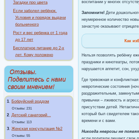
воспитании у многих отсутств
Загадки про цвета
Если заболел ребёнок.
Запомните!
Дети дошкольного
Условия и порядок выдачи
неумеренное количество новых
больничного
зачастую оказывают отрицате
Рост и вес ребенка от 1 года
до 17 лет
Как из
Бесплатное питание до 2-х
лет. Кому положено
Нельзя позволять ребёнку еж
праздники и кинотеатры, пот
нарушается аппетит, сон, уху
Отзывы.
Поделитесь с нами
Где тревожная и конфликтная 
своим мнением!
невротические состояния (ноч
раздражительным, замкнутым 
привычки – лживость и агресс
1
.
Бобруйский роддом
присутствии детей. Нетактичн
Отзывы: 231
который был свидетелем тако
2
.
Детский санаторий...
времени и с вами.
Отзывы: 113
3
.
Женская консультация №2
Никогда неврозы не появя
Отзывы: 55
если родители решают свои л