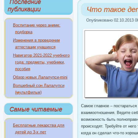
Последние
Что такое де
публикации
Опубликовано 02.10.2013 0
Воспитание через аниме:
подборка
Изменения в проведении
аттестации учащихся
Навигатор 2021-2022 учебного
года: предметы, учебники,
пособия
Обзор новых Лалалупси-mini
Волшебный сон Лалалупси
(мультфильм)
Самое главное – постараться
Самые читаемые
взаимоотношения. Ведите себ
возможность быть полноправн
Бесплатные лекарства для
происходят. Требуйте от него
детей до 3-х лет
когда он сделал что-то хорош