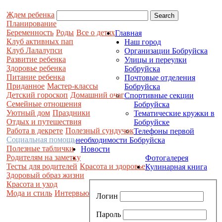
Ждем ребенка
Планирование
Беременность
Роды
Все о детях
Главная
Клуб активных пап
Наш город
Клуб Лалалупси
Организации Бобруйска
Развитие ребенка
Улицы и переулки
Здоровье ребенка
Бобруйска
Питание ребенка
Почтовые отделения
Приданное
Мастер-классы
Бобруйска
Детский гороскоп
Домашний очаг
Спортивные секции
Семейные отношения
Бобруйска
Уютный дом
Праздники
Тематические кружки в
Отдых и путешествия
Бобруйске
Работа в декрете
Полезный сундучок
Телефоны первой
Социальная помощь
необходимости Бобруйска
Полезные таблички
Новости
Родителям на заметку
Фотогалерея
Тесты для родителей
Красота и здоровье
Кулинарная книга
Здоровый образ жизни
Красота и уход
Мода и стиль
Интервью
Логин
Пароль