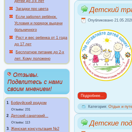
детей до 3-х лет
Детский тр
Загадки про цвета
Если заболел ребёнок.
Опубликовано 21.05.202
Условия и порядок выдачи
больничного
Рост и вес ребенка от 1 года
до 17 лет
Бесплатное питание до 2-х
лет. Кому положено
Отзывы.
Поделитесь с нами
своим мнением!
Подробнее...
1
.
Бобруйский роддом
Категория:
Отдых и пут
Отзывы: 231
2
.
Детский санаторий...
Детские под
Отзывы: 113
3
.
Женская консультация №2