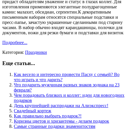
придаст обладателям уважение и статус в глазах коллег. Для
изготовления применяются элегантные полудрагоценные
камни: малахит, обсидиан, серпентин.К декоративным
письменным наборам относятся специальные подставки и
пресс-папье, зачастую украшенные сделанными под старину
часами. В набор обычно входят карандашницы, полочки для
документов, ножи для резки бумаги и подставки для визиток
Подробнее...
Категория:
Праздники
Еще статьи...
Как весело и интересно провести Пасху с семьей? Во
что играть и что дарить?
Что подарить мужчинам разных знаков зодиака на 23
февраля?
Чем порадовать близких и коллег: идеи для новогодних
подарков
День крупнейшей распродажи на Алиэкспресс!
Свадебный кортеж
Как правильно выбрать подарок?!
Коризны цветов и хризантемы - делаем подарок
Самые странные подарки знаменитостям