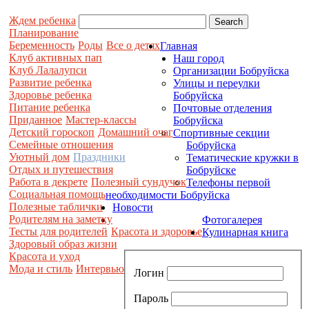
Ждем ребенка
Планирование
Беременность
Роды
Все о детях
Главная
Клуб активных пап
Наш город
Клуб Лалалупси
Организации Бобруйска
Развитие ребенка
Улицы и переулки
Здоровье ребенка
Бобруйска
Питание ребенка
Почтовые отделения
Приданное
Мастер-классы
Бобруйска
Детский гороскоп
Домашний очаг
Спортивные секции
Семейные отношения
Бобруйска
Уютный дом
Праздники
Тематические кружки в
Отдых и путешествия
Бобруйске
Работа в декрете
Полезный сундучок
Телефоны первой
Социальная помощь
необходимости Бобруйска
Полезные таблички
Новости
Родителям на заметку
Фотогалерея
Тесты для родителей
Красота и здоровье
Кулинарная книга
Здоровый образ жизни
Красота и уход
Мода и стиль
Интервью
Логин
Пароль