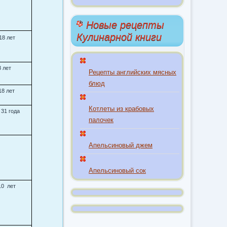
Новые рецепты
Кулинарной книги
18 лет
8 лет
Рецепты английских мясных
блюд
18 лет
Котлеты из крабовых
 31 года
палочек
Апельсиновый джем
Апельсиновый сок
10 лет