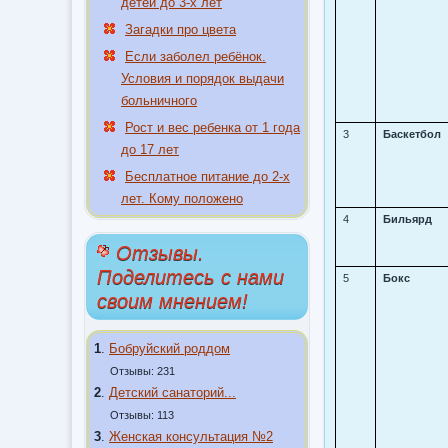
детей до 3-х лет
Загадки про цвета
Если заболел ребёнок.
Условия и порядок выдачи
больничного
Рост и вес ребенка от 1 года
3
Баскетбол
до 17 лет
Бесплатное питание до 2-х
лет. Кому положено
4
Бильярд
Отзывы.
Поделитесь с нами
5
Бокс
своим мнением!
1
.
Бобруйский роддом
Отзывы: 231
2
.
Детский санаторий...
Отзывы: 113
3
.
Женская консультация №2