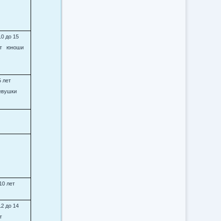
10 до 15
ет
юноши
5 лет
евушки
10 лет
12 до 14
т