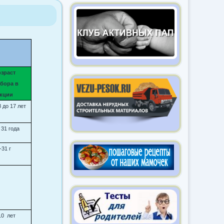
зраст
бора в
екции
8 до 17 лет
 31 года
-31 г
10 лет