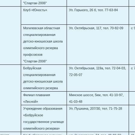
"Спартак-2006"
Клуб «Юность»
Ул. Горького, 26 б, тел. 77-63-84
Могилевская областная
Ул. Октябрьская, 117, тел. 70-82-09
с 
специализированная
детско-юношеская школа
олимпийского резерва
профсоюзов
"Спартак-2006"
Бобруйская
Ул. Октябрьская, 119а, тел. 72-04-03,
с 
специализированная
72-05-07
детско-юношеская школа
олимпийского резерва
Филиал плавания
Минское шоссе, 5км, тел. 41-10-97,
«Лесной»
41-03-48
Учреждение образования
Ул. Пушкина, 207/30, тел. 71-75-28
«Бобруйское
государственное училище
олимпийского резерва»