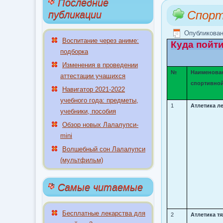
Последние
Спорт
публикации
Опубликован
Воспитание через аниме:
Куда пойт
подборка
Изменения в проведении
№
Наименова
аттестации учащихся
спортивной
Навигатор 2021-2022
учебного года: предметы,
1
Атлетика л
учебники, пособия
Обзор новых Лалалупси-
mini
Волшебный сон Лалалупси
(мультфильм)
Самые читаемые
Бесплатные лекарства для
2
Атлетика т