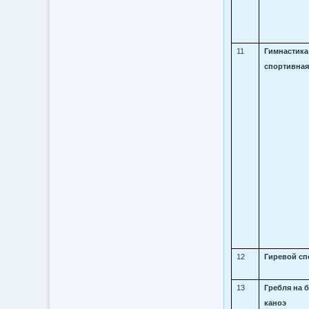
11
Гимнастика
спортивна
12
Гиревой сп
13
Гребля на 
каноэ