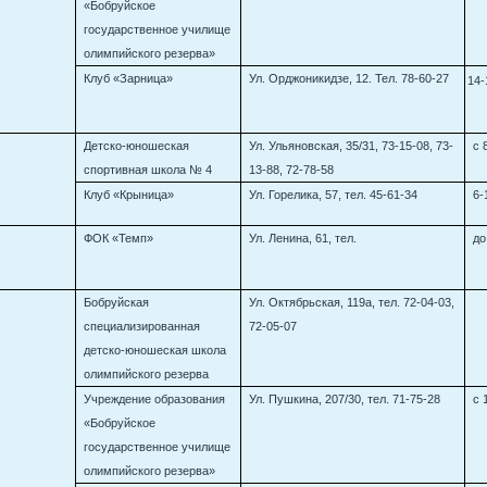
«Бобруйское
государственное училище
олимпийского резерва»
Клуб «Зарница»
Ул. Орджоникидзе, 12. Тел. 78-60-27
14-
Детско-юношеская
Ул. Ульяновская, 35/31, 73-15-08, 73-
с 
спортивная школа № 4
13-88, 72-78-58
Клуб «Крыница»
Ул. Горелика, 57, тел. 45-61-34
6-
ФОК «Темп»
Ул. Ленина, 61, тел.
до
Бобруйская
Ул. Октябрьская, 119а, тел. 72-04-03,
специализированная
72-05-07
детско-юношеская школа
олимпийского резерва
Учреждение образования
Ул. Пушкина, 207/30, тел. 71-75-28
с 
«Бобруйское
государственное училище
олимпийского резерва»