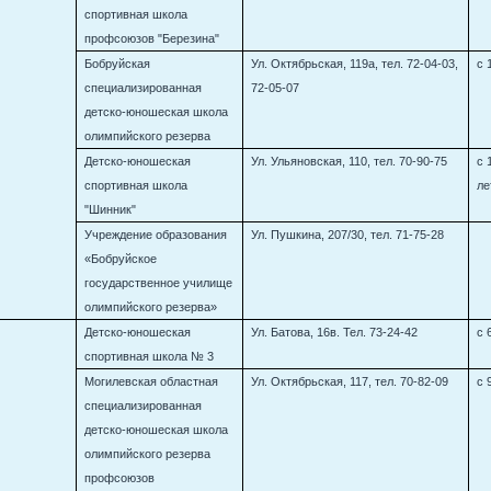
спортивная школа
профсоюзов "Березина"
Бобруйская
Ул. Октябрьская, 119а, тел. 72-04-03,
с 
специализированная
72-05-07
детско-юношеская школа
олимпийского резерва
Детско-юношеская
Ул. Ульяновская, 110, тел. 70-90-75
с 
спортивная школа
ле
"Шинник"
Учреждение образования
Ул. Пушкина, 207/30, тел. 71-75-28
«Бобруйское
государственное училище
олимпийского резерва»
Детско-юношеская
Ул. Батова, 16в. Тел. 73-24-42
с 
спортивная школа № 3
Могилевская областная
Ул. Октябрьская, 117, тел. 70-82-09
с 
специализированная
детско-юношеская школа
олимпийского резерва
профсоюзов