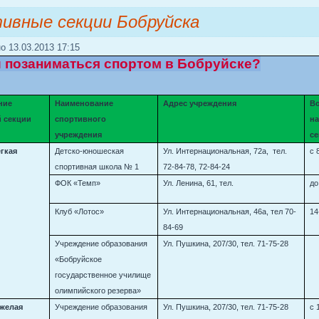
ивные секции Бобруйска
о 13.03.2013 17:15
и позаниматься спортом в Бобруйске?
ние
Наименование
Адрес учреждения
Во
 секции
спортивного
на
учреждения
с
егкая
Детско-юношеская
Ул. Интернациональная, 72а, тел.
с 
спортивная школа № 1
72-84-78, 72-84-24
ФОК «Темп»
Ул. Ленина, 61, тел.
до
Клуб «Лотос»
Ул. Интернациональная, 46а, тел 70-
14
84-69
Учреждение образования
Ул. Пушкина, 207/30, тел. 71-75-28
«Бобруйское
государственное училище
олимпийского резерва»
яжелая
Учреждение образования
Ул. Пушкина, 207/30, тел. 71-75-28
с 