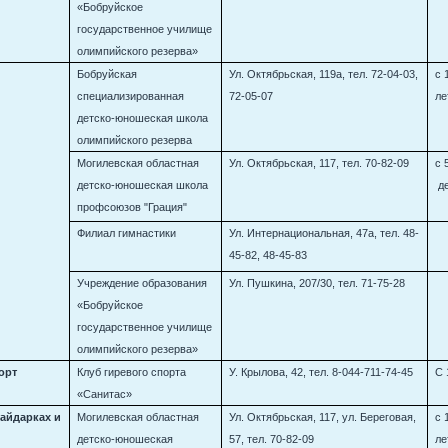
«Бобруйское
государственное училище
олимпийского резерва»
Бобруйская
Ул. Октябрьская, 119а, тел. 72-04-03,
с 
я
специализированная
72-05-07
л
детско-юношеская школа
олимпийского резерва
Могилевская областная
Ул. Октябрьская, 117, тел. 70-82-09
с 
детско-юношеская школа
д
профсоюзов "Грация"
Филиал гимнастики
Ул. Интернациональная, 47а, тел. 48-
45-82, 48-45-83
Учреждение образования
Ул. Пушкина, 207/30, тел. 71-75-28
«Бобруйское
государственное училище
олимпийского резерва»
орт
Клуб гиревого спорта
У. Крылова, 42, тел. 8-044-711-74-45
С 
«Санитас»
байдарках и
Могилевская областная
Ул. Октябрьская, 117, ул. Береговая,
с 
детско-юношеская
57, тел. 70-82-09
ле