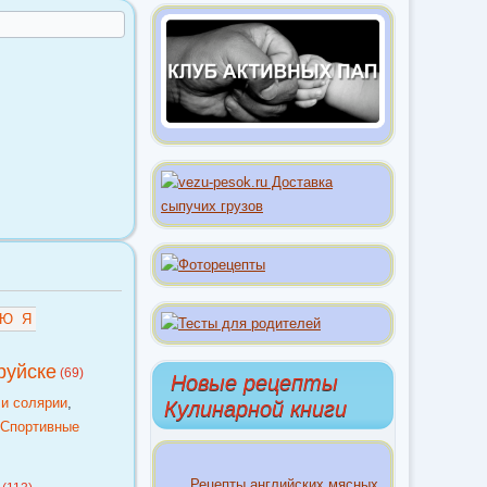
Ю
Я
руйске
(69)
Новые рецепты
 и солярии
,
Кулинарной книги
,
Спортивные
Рецепты английских мясных