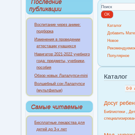
Последние
публикации
Воспитание через аниме:
Каталог
подборка
Добавить Мат
Изменения в проведении
Новое
аттестации учащихся
Рекомендуемо
Навигатор 2021-2022 учебного
Популярное
года: предметы, учебники,
пособия
Каталог
Обзор новых Лалалупси-mini
Волшебный сон Лалалупси
0-9
(мультфильм)
Досуг ребен
Самые читаемые
Библиотеки
,
Дет
специализирова
Бесплатные лекарства для
детей до 3-х лет