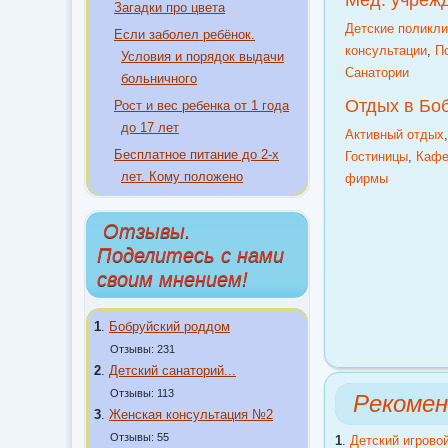
Мед. учреж
Загадки про цвета
Детские поликли
Если заболел ребёнок.
консультации
,
П
Условия и порядок выдачи
Санатории
больничного
Отдых в Бо
Рост и вес ребенка от 1 года
до 17 лет
Активный отдых
Бесплатное питание до 2-х
Гостиницы
,
Кафе
лет. Кому положено
фирмы
Отзывы.
Поделитесь с нами
своим мнением!
1
.
Бобруйский роддом
Отзывы: 231
2
.
Детский санаторий...
Отзывы: 113
Рекомен
3
.
Женская консультация №2
Отзывы: 55
1
.
Детский игрово