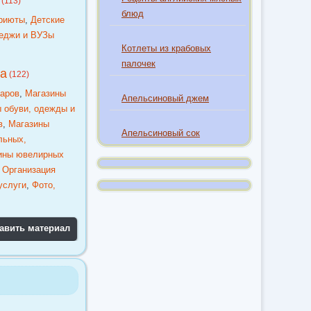
(113)
блюд
приюты
,
Детские
леджи и ВУЗы
Котлеты из крабовых
палочек
ка
(122)
варов
,
Магазины
Апельсиновый джем
 обуви, одежды и
в
,
Магазины
Апельсиновый сок
льных,
ины ювелирных
,
Организация
услуги
,
Фото,
авить материал