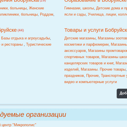
дения Бобруйска
Образование в Бобруйске
(29)
ники, больницы
,
Женские
Гимназии, школы
,
Детские дома и 
оликлиники, больницы
,
Роддом
,
ясли и сады
,
Училища, лицеи, кол
бруйске
Товары и услуги Бобруйс
(44)
,
Базы отдыха и агроусадьбы
,
Детские магазины
,
Магазины зоото
 и рестораны
,
Туристические
косметики и парфюмерии
,
Магазины
аксессуаров
,
Магазины промтоваро
спортивных товаров
,
Магазины шко
канцелярских товаров и книг
,
Магаз
изделий
,
Магазины. Прочие товары
праздников
,
Прочие
,
Транспортные 
видео и компьютерные услуги
Доб
дуемые организации
й центр "Микрополис"