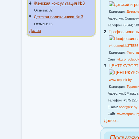
4
.
Женская консультация №3
Отзывы: 32
Категория:
Детские
5
.
Детская поликлиника № 3
Адрес: ул. Социалист
Отзывы: 15
Телефон: 8(044) 580-
Далее
2
.
Профессиональ
vk.com/club375556
Категория:
Фото, в
Сайт:
vk.com/club3
3
.
ЦЕНТРКУРОРТ Н
www.otpusk.by
Категория:
Турист
Адрес: ул.К.Маркса 
Телефон: +375 225 72
E-mail:
bobr@ck.by
Сайт:
www.otpusk.b
Далее...
Популяр