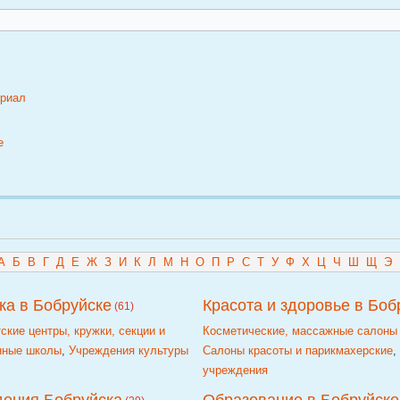
ериал
е
А
Б
В
Г
Д
Е
Ж
З
И
К
Л
М
Н
О
П
Р
С
Т
У
Ф
Х
Ц
Ч
Ш
Щ
Э
ка в Бобруйске
Красота и здоровье в Боб
(61)
ские центры, кружки, секции и
Косметические, массажные салоны
нные школы
,
Учреждения культуры
Салоны красоты и парикмахерские
учреждения