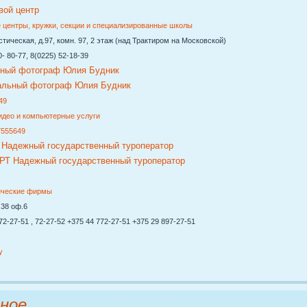
 центры, кружки, секции и специализированные школы
ическая, д.97, комн. 97, 2 этаж (над Трактиром на Московской)
 80-77, 8(0225) 52-18-39
ный фотограф Юлия Будник
49
идео и компьютерные услуги
7555649
адежный государственный туроператор
ические фирмы
38 оф.6
-27-51 , 72-27-52 +375 44 772-27-51 +375 29 897-27-51
y
ное