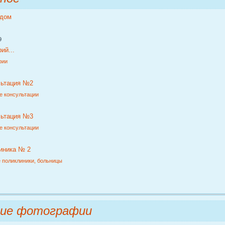
ддом
9
ий...
рии
льтация №2
е консультации
льтация №3
е консультации
иника № 2
 поликлиники, больницы
ние фотографии