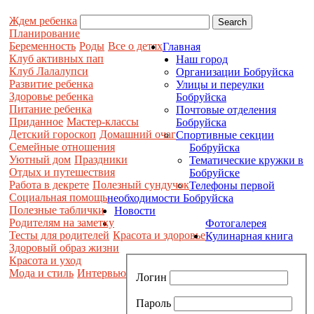
Ждем ребенка
Планирование
Беременность
Роды
Все о детях
Главная
Клуб активных пап
Наш город
Клуб Лалалупси
Организации Бобруйска
Развитие ребенка
Улицы и переулки
Здоровье ребенка
Бобруйска
Питание ребенка
Почтовые отделения
Приданное
Мастер-классы
Бобруйска
Детский гороскоп
Домашний очаг
Спортивные секции
Семейные отношения
Бобруйска
Уютный дом
Праздники
Тематические кружки в
Отдых и путешествия
Бобруйске
Работа в декрете
Полезный сундучок
Телефоны первой
Социальная помощь
необходимости Бобруйска
Полезные таблички
Новости
Родителям на заметку
Фотогалерея
Тесты для родителей
Красота и здоровье
Кулинарная книга
Здоровый образ жизни
Красота и уход
Мода и стиль
Интервью
Логин
Пароль