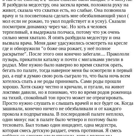
Я разбудила медсестру, она засекла время, положила руку на
живот, сказала что схватки есть, но слабые. Она позвонила
врачу и та посоветовала сделать мне обезбаливающий укол (
мол если не рожаю, то укол подействует и я усну). Сказали
посмотрим динамику через час. Но хоть я человек
терпеливый, я выдержала полчаса, потому что уж очень
сильно меня хватало. Я опять разбудила медсестру и она
вызвала врача. Меня даже удасужились осмотреть на кресле
где и обноружили "о боже она рожает, у неё полное
раскрытие". После этого они конечно забегали.... Пракололи
пузырь, прикатили каталку и почти с мигалками увезли в
родзал. Мне нужно было наверно во время схваток орать,
бегать по палате, тогда наверное меня бы осмотрели в первый
раз, а ещё я думаю свою роль сыграло то, что была ночь всем
хотелось спать а не роды принимать. Сами роды прошли
хорошо. Хотя скажу честно и кричали, и пугали, на живот
локтями давили, но я понимаю, что во время родов роженица
на тихий, спокойный тон просто может не отреагировать.
Просто нужно слушать и слышать врачей и все будет ок. Когда
зашивали, конечно ничего не обезбаливали и от каждого
прокола я подпрыгивала. В послеродовой палате неплохо,
один минус нас в палате было четверо и поэтому было
тесновато. Был только один инцидент, одна медсестра,
которая смесь детскую раздает, очень противная. Я смесь
ребёнку со слезами еле выпрасила, хотя с врачом мы