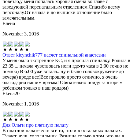
повезло,у меня попалась хорошая смена во главе с
заведующей перенатальным отделением.Спасибо всему
персоналу.От начала и до выписки отношение было
замечательным.
Елена
November 3, 2016
Ответ kicynchik777 насчет спинальной анастезии
У меня было экстренное КС, и я просила спиналку. Родила в
23:35 ... начала чувствовать ноги где-то часа в 2:00 точно не
помню) В 6:00 уже встала...ну и было головокружение до
вечера) вроде все)Все прошло просто отлично, я очень
благодарна нашим врачам! Обязательно пойду за вторым
ребенком только в наш роддом)
Ekena20
November 1, 2016
Для Ольги про платную палату
В платной палате есть всё то, что и в остальных палатах.
Туалет, душ, холодильник. Разница только в том, что вы в