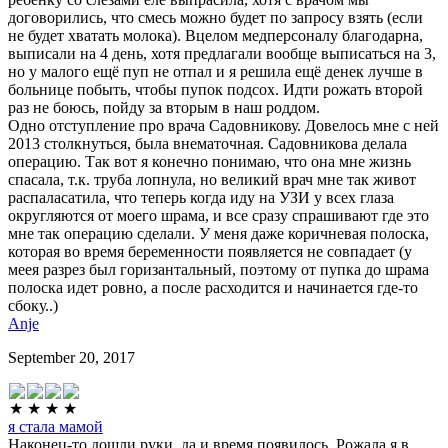
договорились, что смесь можно будет по запросу взять (если
не будет хватать молока). Вцелом медперсоналу благодарна,
выписали на 4 день, хотя предлагали вообще выписаться на 3,
но у малого ещё пуп не отпал и я решила ещё денек лучше в
больнице побыть, чтобы пупок подсох. Идти рожать второй
раз не боюсь, пойду за вторым в наш роддом.
Одно отступление про врача Садовникову. Довелось мне с ней
2013 столкнуться, была внематочная. Садовникова делала
операцию. Так вот я конечно понимаю, что она мне жизнь
спасала, т.к. труба лопнула, но великий врач мне так живот
распаласатила, что теперь когда иду на УЗИ у всех глаза
округляются от моего шрама, и все сразу спрашивают где это
мне так операцию сделали. У меня даже коричневая полоска,
которая во время беременности появляется не совпадает (у
меея разрез был горизантальный, поэтому от пупка до шрама
полоска идет ровно, а после расходится и начинается где-то
сбоку..)
Anje
September 20, 2017
я стала мамой
Наконец-то дошли руки, да и время появилось. Рожала я в