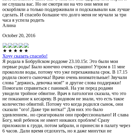
не слушала вас. Но не смотря ни на что они меня не
оскорбляли а только поддерживали и подсказывали как лучше
сделать. И спасибо большое что долго меня не мучали за три
часа я успела родить
Алина
October 20, 2016
Хочу сказать спасибо!
Я родала в Бобруйском роддоме 23.10.15г. Это были мои
первые роды! Было конечно очень страшно! Утром в 11 мне
прокололи воды, потому что уже перехаживала срок. В 17.15
родила своего сыночка! Врачи очень внимательные! Звучали
слова "держись, девочка моя!" и другие слова поддержки!
Помогали справиться с паникой. На узи перед родами
увидели тройное обвитие. Врач в патологии сказала, что это
не показание к кесареву. В родовом не знали, что есть такое
количество обвитий. Потому что когда родился сынок, они
сказали "ого! Даже три витка!" Для них это было
удивлением.. но среагировали они профессионально! И слава
Богу, мой ребенок не имеет никаких проблем! Сразу
приложили к груди, потом забрали, и принесли в палату через
6 часов. Дали время отдохнуть, но я даже минутки не