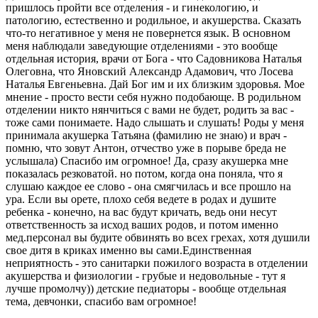
пришлось пройти все отделения - и гинекологию, и
патологию, естественно и родильное, и акушерства. Сказать
что-то негативное у меня не повернется язык. В основном
меня наблюдали заведующие отделениями - это вообще
отдельная история, врачи от Бога - что Садовникова Наталья
Олеговна, что Яновский Александр Адамович, что Лосева
Наталья Евгеньевна. Дай Бог им и их близким здоровья. Мое
мнение - просто вести себя нужно подобающе. В родильном
отделении никто нянчиться с вами не будет, родить за вас -
тоже сами понимаете. Надо слышать и слушать! Роды у меня
принимала акушерка Татьяна (фамилию не знаю) и врач -
помню, что зовут Антон, отчество уже в порыве бреда не
услышала) Спасибо им огромное! Да, сразу акушерка мне
показалась резковатой. но потом, когда она поняла, что я
слушаю каждое ее слово - она смягчилась и все прошло на
ура. Если вы орете, плохо себя ведете в родах и душите
ребенка - конечно, на вас будут кричать, ведь они несут
ответственность за исход ваших родов, и потом именно
мед.персонал вы будите обвинять во всех грехах, хотя душили
свое дитя в криках именно вы сами.Единственная
неприятность - это санитарки пожилого возраста в отделении
акушерства и физиологии - грубые и недовольные - тут я
лучше промолчу)) детские педиаторы - вообще отдельная
тема, девчонки, спасибо вам огромное!