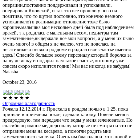
операции,постоянно поддерживали и успокаивали.
оперировал Яновский, и так это все прошло у него на
позитиве, что-то шутил постоянно, это конечно немного
успокаивало) в реанимации отношение тоже было
хорошее.малышка моя несколько дней была под наблюдением
врачей, т к родилась с маленьким весом, педиатры там
замечательные,выдержали все мои вопросы, а у меня их было
очень много! в общем я не жалею, что не повелась на
негативные отзывы о роддоме и родила свое счастье именно
здесь! Спасибо большое всему персоналу,который боролся за
нашу девочку и подарил нам такое счастье, которому уже
совсем скоро исполнится годик! Мы вас никогда не забудем!
Natasha
October 23, 2016
Огромная благодарность
Рожала 12.12.2014 г. Приехала в роддом ночью в 1:25, пока
приняли в приёмном покое, сделали клизму. Повели меня в
предродовую, там передали что воды у меня зеленоватые. Но
спасибо огромное медперсоналу которые не смотря на это не
отправили меня на кесарево, а помогли родить мне
замечательного сыночка. Очень им благодарна, хоть порой и