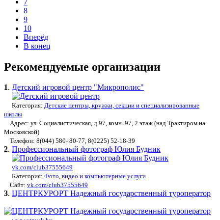
7
8
9
10
Вперёд
В конец
Рекомендуемые организации
1
.
Детский игровой центр "Микрополис"
Категория:
Детские центры, кружки, секции и специализированные
школы
Адрес: ул. Социалистическая, д.97, комн. 97, 2 этаж (над Трактиром на
Московской)
Телефон: 8(044) 580- 80-77, 8(0225) 52-18-39
2
.
Профессиональный фотограф Юлия Будник
vk.com/club37555649
Категория:
Фото, видео и компьютерные услуги
Сайт:
vk.com/club37555649
3
.
ЦЕНТРКУРОРТ Надежный государственный туроператор