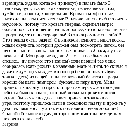
взремнула, ждала, когда же принесут) в палате было 3
человека, душ, туалет, умывальники, пеленальный стол,
тумбочки, люльки, холодильник. Кровати комфортные,
высокие. палаты очень теплые.В патологии спать было очень
неудобно.. потому что кровать твердая, скрипел матрас,
болели бока.. отношение очень хорошее, что в патологии, что
в родовом, что в послеродовом! За это огромное спасибо!!!
Это правда очень важно! С выпиской немного вышел косяк..
ждали окулиста, который должен был посмотреть деток.. без
него не выписывали.. выписка начиналась в 2 часа, а у нас
начали в 4! Мои родные ждали 2 часа.. и все быстро в
спешке... ну ничего) это нюансы) если первый раз я еще
собиралась ехать рожать в хваленый Мать и Дитя, то скйчас я
даже не думаю) мы ждем второго ребенка и рожать буду
только здесь) из вещей.. в пакет, который берется на роды
хорошо бы взять памперсы, буквально пару штук. Меня
привезли в палату и спросили про памперсы.. хотя все для
ребенка было в пакете, который должны привезти после
родов.. было уже поздно.. пакет привезли только в 8
утра..поэтому пришлось идти в соседнюю палату и просить у
девочек памперс. Ну а так воспоминания очень хорошие!
Спасибо большое людям, которые помогают нашим деткам
появляться на свет!)
Марина