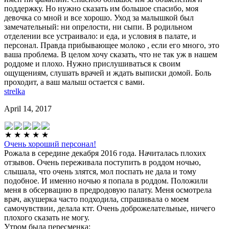
поддержку. Но нужно сказать им большое спасибо, моя
девочка со мной и все хорошо. Уход за малышкой был
замечательный: ни опрелости, ни сыпи. В родильном
отделении все устраивало: и еда, и условия в палате, и
персонал. Правда прибывающее молоко , если его много, это
ваша проблема. В целом хочу сказать, что не так уж в нашем
роддоме и плохо. Нужно прислушиваться к своим
ощущениям, слушать врачей и ждать выписки домой. Боль
проходит, а ваш малыш остается с вами.
strelka
April 14, 2017
Очень хороший персонал!
Рожала в середине декабря 2016 года. Начиталась плохих
отзывов. Очень переживала поступить в роддом ночью,
слышала, что очень злятся, мол поспать не дала и тому
подобное. И именно ночью я попала в роддом. Положили
меня в обсервацию в предродовую палату. Меня осмотрела
врач, акушерка часто подходила, спрашивала о моем
самочувствии, делала ктг. Очень доброжелательные, ничего
плохого сказать не могу.
Утром была пересменка: