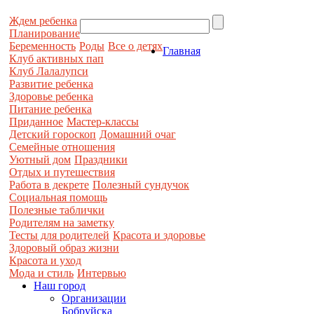
Ждем ребенка
Планирование
Беременность
Роды
Все о детях
Главная
Клуб активных пап
Клуб Лалалупси
Развитие ребенка
Здоровье ребенка
Питание ребенка
Приданное
Мастер-классы
Детский гороскоп
Домашний очаг
Семейные отношения
Уютный дом
Праздники
Отдых и путешествия
Работа в декрете
Полезный сундучок
Социальная помощь
Полезные таблички
Родителям на заметку
Тесты для родителей
Красота и здоровье
Здоровый образ жизни
Красота и уход
Мода и стиль
Интервью
Наш город
Организации
Бобруйска