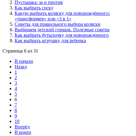
Пустышка: за и против
Как выбрать соску
Какую выбрать коляску для новорождённого:
«трансформер» или «3 в 1»
Советы для правильного выбора коляски
Выбираем детский горшок. Полезные советы
Как выбрать бутылочку для новорожденного
Как выбрать игрушку для ребенка
Страница 6 из 31
В начало
Назад
1
2
3
4
5
6
7
8
9
10
Вперёд
В конец