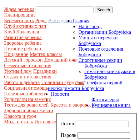
Ждем ребенка
Планирование
Беременность
Роды
Все о детях
Главная
Клуб активных пап
Наш город
Клуб Лалалупси
Организации Бобруйска
Развитие ребенка
Улицы и переулки
Здоровье ребенка
Бобруйска
Питание ребенка
Почтовые отделения
Приданное
Мастер-классы
Бобруйска
Детский гороскоп
Домашний очаг
Спортивные секции
Семейные отношения
Бобруйска
Уютный дом
Праздники
Тематические кружки в
Отдых и путешествия
Бобруйске
Работа в декрете
Полезный сундучок
Телефоны первой
Социальная помощь
необходимости Бобруйска
Полезные таблички
Новости
Родителям на заметку
Фотогалерея
Тесты для родителей
Красота и здоровье
Кулинарная книга
Здоровый образ жизни
Красота и уход
Мода и стиль
Интервью
Логин
Пароль