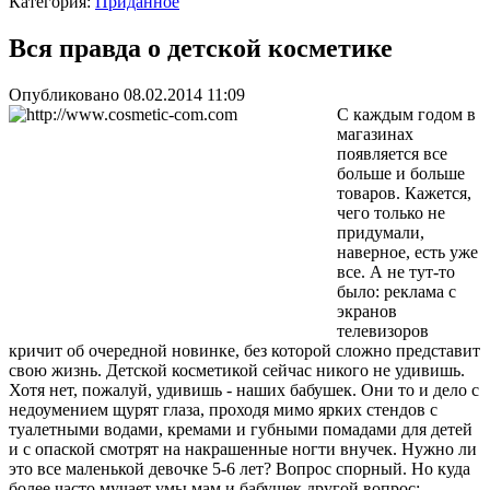
Категория:
Приданное
Вся правда о детской косметике
Опубликовано 08.02.2014 11:09
С каждым годом в
магазинах
появляется все
больше и больше
товаров. Кажется,
чего только не
придумали,
наверное, есть уже
все. А не тут-то
было: реклама с
экранов
телевизоров
кричит об очередной новинке, без которой сложно представит
свою жизнь. Детской косметикой сейчас никого не удивишь.
Хотя нет, пожалуй, удивишь - наших бабушек. Они то и дело с
недоумением щурят глаза, проходя мимо ярких стендов с
туалетными водами, кремами и губными помадами для детей
и с опаской смотрят на накрашенные ногти внучек. Нужно ли
это все маленькой девочке 5-6 лет? Вопрос спорный. Но куда
более часто мучает умы мам и бабушек другой вопрос: