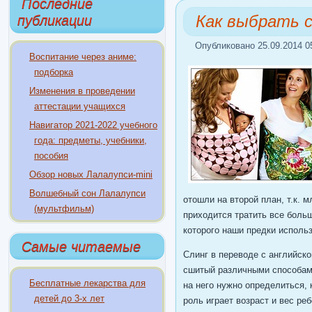
Последние
Как выбрать 
публикации
Опубликовано 25.09.2014 0
Воспитание через аниме:
подборка
Изменения в проведении
аттестации учащихся
Навигатор 2021-2022 учебного
года: предметы, учебники,
пособия
Обзор новых Лалалупси-mini
Волшебный сон Лалалупси
отошли на второй план, т.к. 
(мультфильм)
приходится тратить все больш
которого наши предки исполь
Самые читаемые
Слинг в переводе с английско
сшитый различными способами
Бесплатные лекарства для
на него нужно определиться,
детей до 3-х лет
роль играет возраст и вес ре