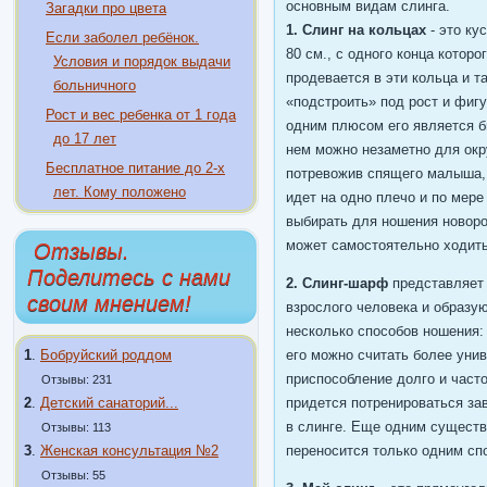
основным видам слинга.
Загадки про цвета
1. Слинг на кольцах
- это ку
Если заболел ребёнок.
80 см., с одного конца котор
Условия и порядок выдачи
продевается в эти кольца и т
больничного
«подстроить» под рост и фиг
Рост и вес ребенка от 1 года
одним плюсом его является бы
до 17 лет
нем можно незаметно для окр
Бесплатное питание до 2-х
потревожив спящего малыша, п
лет. Кому положено
идет на одно плечо и по мере
выбирать для ношения новоро
может самостоятельно ходить,
Отзывы.
Поделитесь с нами
2. Слинг-шарф
представляет 
своим мнением!
взрослого человека и образу
несколько способов ношения: 
1
.
Бобруйский роддом
его можно считать более уни
приспособление долго и част
Отзывы: 231
2
.
Детский санаторий...
придется потренироваться за
в слинге. Еще одним существ
Отзывы: 113
3
.
Женская консультация №2
переносится только одним сп
Отзывы: 55