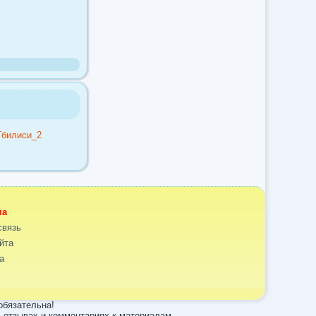
ма
связь
йта
а
обязательна!
 отзывах и комментариях к материалам.