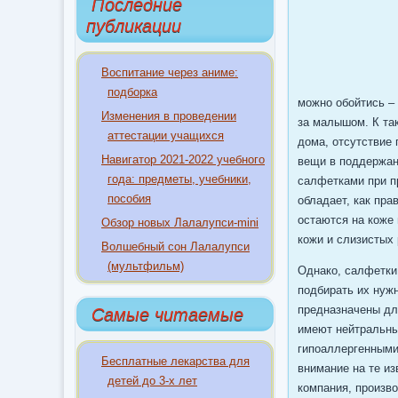
Последние
публикации
Воспитание через аниме:
подборка
можно обойтись – 
Изменения в проведении
за малышом. К та
аттестации учащихся
дома, отсутствие 
Навигатор 2021-2022 учебного
вещи в поддержан
года: предметы, учебники,
салфетками при п
пособия
обладает, как пр
остаются на коже
Обзор новых Лалалупси-mini
кожи и слизистых 
Волшебный сон Лалалупси
(мультфильм)
Однако, салфетки 
подбирать их нужн
предназначены дл
Самые читаемые
имеют нейтральны
гипоаллергенными
Бесплатные лекарства для
внимание на те из
детей до 3-х лет
компания, произво