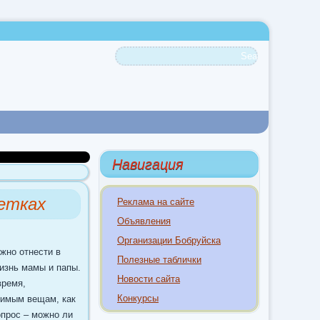
Навигация
етках
Реклама на сайте
Объявления
Организации Бобруйска
жно отнести в
Полезные таблички
изнь мамы и папы.
Новости сайта
время,
Конкурсы
димым вещам, как
опрос – можно ли