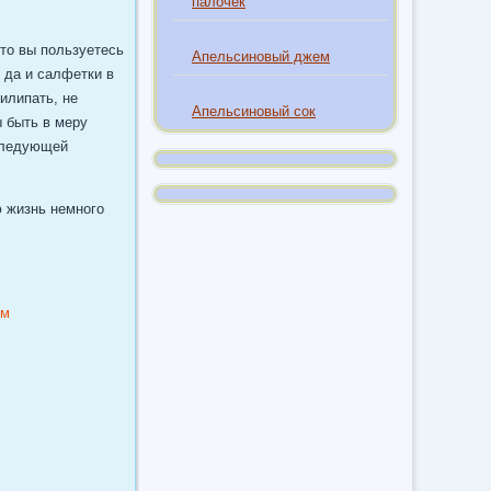
палочек
сто вы пользуетесь
Апельсиновый джем
 да и салфетки в
илипать, не
Апельсиновый сок
 быть в меру
 следующей
ю жизнь немного
ям