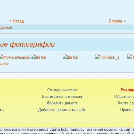
< Назад
Вперёд >
данное
ние фотографии
Сотрудничество
Рекла
Бесплатное интервью
Обратная 
Добавить рецепт
Карта са
га
Добавить новость на сайт
Правил
спользовании материалов сайта bobrmama.by, активная ссылка на сайт 
венности за содержание сообщений, публикуемых на доске объявлений, в