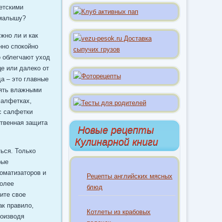
детскими
 малышу?
жно ли и как
нно спокойно
о облегчают уход
е или далеко от
да – это главные
лять влажными
салфетках,
с салфетки
ственная защита
Новые рецепты
Кулинарной книги
ься. Только
рые
оматизаторов и
Рецепты английских мясных
более
блюд
ите свое
ак правило,
Котлеты из крабовых
роизводя