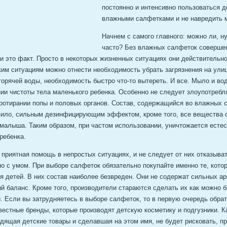
постоянно и интенсивно пользоваться 
влажными салфетками и не навредить
Начнем с самого главного: можно ли, ну
часто? Без влажных салфеток соверше
и это факт. Просто в некоторых жизненных ситуациях они действительн
ким ситуациям можно отнести необходимость убрать загрязнения на улиц
горячей воды, необходимость быстро что-то вытереть. И все. Мыло и во
ии чистоты тела маленького ребенка. Особенно не следует злоупотреб
ротирании попы и половых органов. Состав, содержащийся во влажных 
авило, сильным дезинфицирующим эффектом, кроме того, все вещества 
 малыша. Таким образом, при частом использовании, уничтожается есте
ребенка.
приятная помощь в непростых ситуациях, и не следует от них отказыват
о с умом. При выборе салфеток обязательно покупайте именно те, кото
я детей. В них состав наиболее безвреден. Они не содержат сильных ар
й баланс. Кроме того, производители стараются сделать их как можно 
. Если вы затрудняетесь в выборе салфеток, то в первую очередь обрат
вестные бренды, которые производят детскую косметику и подгузники. К
дящая детские товары и сделавшая на этом имя, не будет рисковать, п