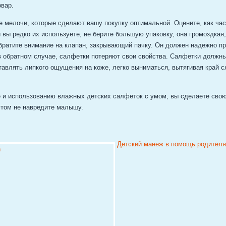
овар.
е мелочи, которые сделают вашу покупку оптимальной. Оцените, как ча
вы редко их используете, не берите большую упаковку, она громоздкая,
Обратите внимание на клапан, закрывающий пачку. Он должен надежно пр
в обратном случае, салфетки потеряют свои свойства. Салфетки должны
тавлять липкого ощущения на коже, легко выниматься, вытягивая край
е и использованию влажных детских салфеток с умом, вы сделаете сво
этом не навредите малышу.
Детский манеж в помощь родител