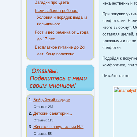
Загадки про цвета
некачественный т
Если заболел ребёнок.
При покупке учтит
Условия и порядок выдачи
салфетками. Если 
больничного
итоге высохнут. 
Рост и вес ребенка от 1 года
оставляя щелей, 
до 17 лет
влажными и не ос
Бесплатное питание до 2-х
салфетки.
лет. Кому положено
Подойдя к покупк
комфортнее, при 
Отзывы.
Читайте также:
Поделитесь с нами
своим мнением!
1
.
Бобруйский роддом
Отзывы: 231
2
.
Детский санаторий...
Отзывы: 113
3
.
Женская консультация №2
Отзывы: 55