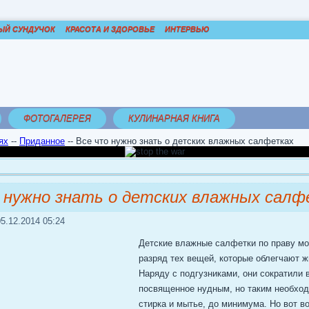
ЫЙ СУНДУЧОК
КРАСОТА И ЗДОРОВЬЕ
ИНТЕРВЬЮ
ФОТОГАЛЕРЕЯ
КУЛИНАРНАЯ КНИГА
ях
--
Приданное
--
Все что нужно знать о детских влажных салфетках
 нужно знать о детских влажных салф
5.12.2014 05:24
Детские влажные салфетки по праву мо
разряд тех вещей, которые облегчают ж
Наряду с подгузниками, они сократили 
посвященное нудным, но таким необхо
стирка и мытье, до минимума. Но вот в