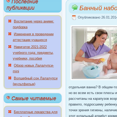
Последние
Банный набо
публикации
Опубликовано 26.01.2014
Воспитание через аниме:
подборка
Изменения в проведении
аттестации учащихся
Навигатор 2021-2022
учебного года: предметы,
учебники, пособия
Обзор новых Лалалупси-
mini
Волшебный сон Лалалупси
(мультфильм)
отдельная ванна? В общем-то
но во всем есть свои плюсы 
Самые читаемые
рассчитаны на карапузов возр
правило, подросшему ребенку 
точки зрения гигиены, наличи
Бесплатные лекарства для
этот купальный атрибут кроме