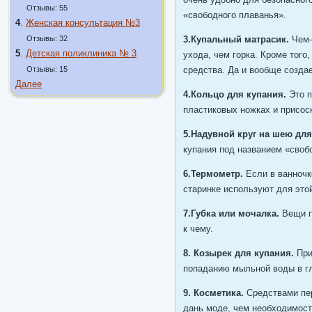
Отзывы: 55
«свободного плаванья».
4
.
Женская консультация №3
Отзывы: 32
3.Купальный матрасик.
Чем-
5
.
Детская поликлиника № 3
ухода, чем горка. Кроме тог
Отзывы: 15
средства. Да и вообще создае
Далее
4.Кольцо для купания.
Это п
пластиковых ножках и присоск
5.Надувной круг на шею для
купания под названием «свобо
6.Термометр.
Если в ванночк
старинке используют для этой
7.Губка или мочалка.
Вещи п
к чему.
8. Козырек для купания.
При
попаданию мыльной воды в гл
9. Косметика.
Средствами пер
дань моде, чем необходимост