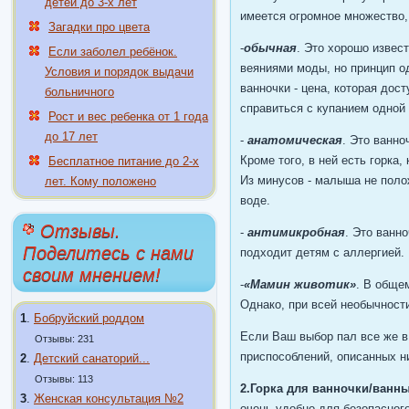
детей до 3-х лет
имеется огромное множество,
Загадки про цвета
-
обычная
. Это хорошо извес
Если заболел ребёнок.
веяниями моды, но принцип о
Условия и порядок выдачи
ванночки - цена, которая дос
больничного
справиться с купанием одной
Рост и вес ребенка от 1 года
до 17 лет
-
анатомическая
. Это ванно
Кроме того, в ней есть горка
Бесплатное питание до 2-х
Из минусов - малыша не поло
лет. Кому положено
воде.
Отзывы.
-
антимикробная
. Это ванн
Поделитесь с нами
подходит детям с аллергией.
своим мнением!
-
«Мамин животик»
. В общем
Однако, при всей необычност
1
.
Бобруйский роддом
Если Ваш выбор пал все же в 
Отзывы: 231
приспособлений, описанных н
2
.
Детский санаторий...
Отзывы: 113
2.Горка для ванночки/ванны
3
.
Женская консультация №2
очень удобно для безопасног