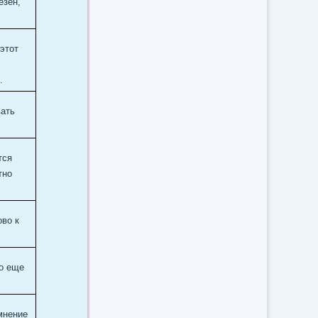
езен,
этот
.
вать
тся
тно
ово к
Но еще
мнение