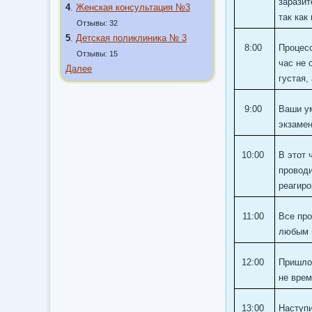
заразит
4
.
Женская консультация №3
так как
Отзывы: 32
5
.
Детская поликлиника № 3
8:00
Процесс
Отзывы: 15
час не 
Далее
густая,
9:00
Ваши ум
экзамен
10:00
В этот 
проводи
реагир
11:00
Все про
любым 
12:00
Пришло 
не врем
13:00
Наступи