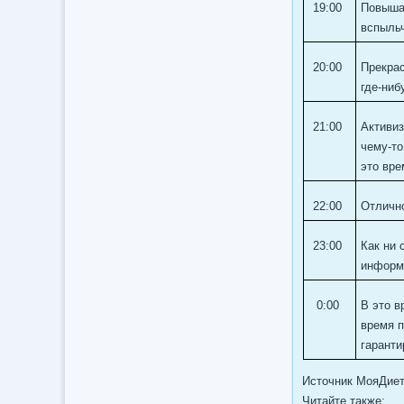
19:00
Повышае
вспыльч
20:00
Прекрас
где-ниб
21:00
Активиз
чему-то
это вре
22:00
Отлично
23:00
Как ни 
информа
0:00
В это в
время п
гаранти
Источник МояДиет
Читайте также: