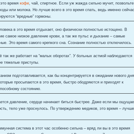
 это время
кофе
, чай, спиртное. Если уж жажда сильно мучит, позвольте
воды или молока. Но лучше всего в это время спать, ведь именно сейча
ируются “вредные” гормоны.
ловека в это время отдыхает, оно физически полностью истощено. В
ме самое низкое давление крови, а так же пульс и дыхание – самые
ые. Это время самого крепкого сна. Сознание полностью отключилось.
ё так же работает на “малых оборотах”. У больных астмой наблюдаются
ее тяжелые приступы.
анизм подготавливается, как бы концентрируется в ожидании нового дня
оторые просыпаются в это время, быстро ободряются и приходят к
способному состоянию.
ется давление, сердце начинает биться быстрее. Даже если мы ощуща
сть, тело уже проснулось. По утверждению медиков, это время – лучш
мунная система в этот час особенно сильна – вряд ли вы в это время