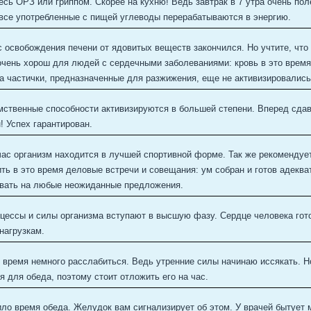
есь ОРЗ или гриппом. Скорее на кухню! Ведь завтрак в 7 утра очень пол
 все употребленные с пищей углеводы перерабатываются в энергию.
 освобождения печени от ядовитых веществ закончился. Но учтите, что 
очень хорош для людей с сердечными заболеваниями: кровь в это время
 а частички, предназначенные для разжижения, еще не активизировались
ственные способности активизируются в большей степени. Вперед сда
! Успех гарантирован.
час организм находится в лучшей спортивной форме. Так же рекомендуе
ть в это время деловые встречи и совещания: ум собран и готов адеква
овать на любые неожиданные предложения.
цессы и силы организма вступают в высшую фазу. Сердце человека гот
нагрузкам.
время немного расслабиться. Ведь утренние силы начинаю иссякать. 
я для обеда, поэтому стоит отложить его на час.
ло время обеда. Желудок вам сигнализирует об этом. У врачей бытует 