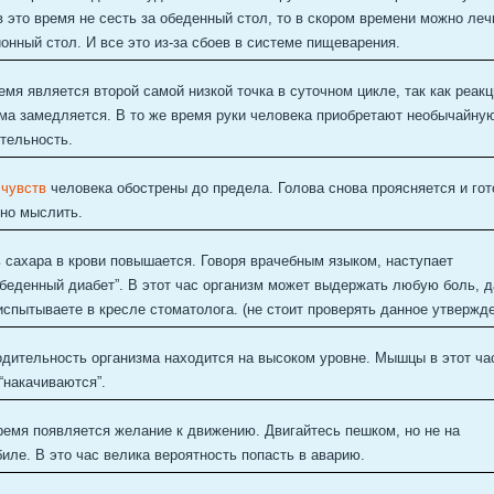
в это время не сесть за обеденный стол, то в скором времени можно леч
онный стол. И все это из-за сбоев в системе пищеварения.
емя является второй самой низкой точка в суточном цикле, так как реак
ма замедляется. В то же время руки человека приобретают необычайну
тельность.
 чувств
человека обострены до предела. Голова снова проясняется и гот
но мыслить.
 сахара в крови повышается. Говоря врачебным языком, наступает
беденный диабет”. В этот час организм может выдержать любую боль, 
 испытываете в кресле стоматолога. (не стоит проверять данное утвержд
дительность организма находится на высоком уровне. Мышцы в этот ча
“накачиваются”.
ремя появляется желание к движению. Двигайтесь пешком, но не на
иле. В это час велика вероятность попасть в аварию.