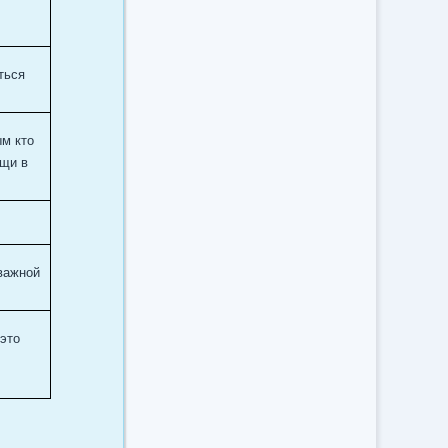
ться
ым кто
ищи в
 важной
 это