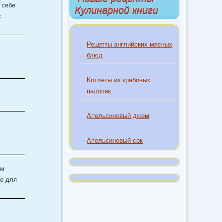
 себе
Кулинарной книги
с
Рецепты английских мясных
блюд
Котлеты из крабовых
палочек
Апельсиновый джем
.
Апельсиновый сок
ем
ее для