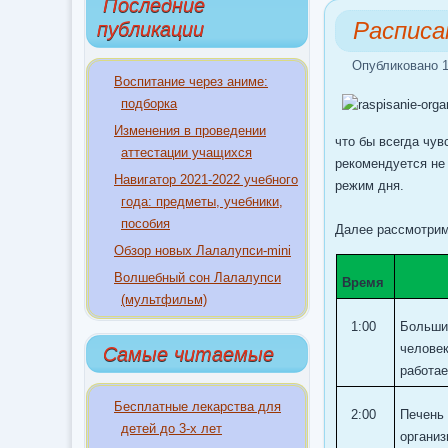
Последние
Расписа
публикации
Опубликовано 1
Воспитание через аниме:
подборка
Изменения в проведении
что бы всегда чув
аттестации учащихся
рекомендуется не
Навигатор 2021-2022 учебного
режим дня.
года: предметы, учебники,
пособия
Далее рассмотрим
Обзор новых Лалалупси-mini
Волшебный сон Лалалупси
Время
(мультфильм)
1:00
Большин
человек
Самые читаемые
работа
Бесплатные лекарства для
2:00
Печень 
детей до 3-х лет
организ