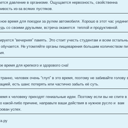
тся давление в организме. Ощущается нервозность, свойственна
ивость из-за всяких пустяков.
ное время для поездки за рулем автомобиля. Хорошо в этот час уедини
удь со своими друзьями, встреча окажется теплой и продуктивной.
ируется “вечерняя” память. Это стоит учесть студентам и всем остальн
 обучается. Не утомляйте органы пищеварения большим количеством п
мя.
е время для крепкого и здорового сна!
странно, человек очень “глуп” в это время, поэтому не забивайте голову
цией, есть шанс потерять или частично забыть её суть.
ремя к человеку приходят гениальные идеи. Поэтому если вы не спите в
о какой-либо причине, направьте ваши действия в нужное русло и вам
рован успех.
а.ру