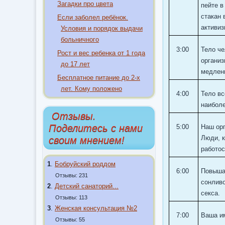
Загадки про цвета
пейте в
стакан 
Если заболел ребёнок.
активиз
Условия и порядок выдачи
больничного
3:00
Тело че
Рост и вес ребенка от 1 года
организ
до 17 лет
медленн
Бесплатное питание до 2-х
лет. Кому положено
4:00
Тело вс
наибол
Отзывы.
Поделитесь с нами
5:00
Наш орг
Люди, к
своим мнением!
работо
1
.
Бобруйский роддом
6:00
Повыша
Отзывы: 231
сонливо
2
.
Детский санаторий...
секса.
Отзывы: 113
3
.
Женская консультация №2
7:00
Ваша им
Отзывы: 55