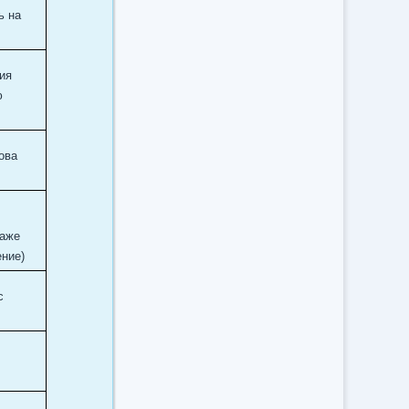
ь на
ция
ю
ова
даже
ение)
с