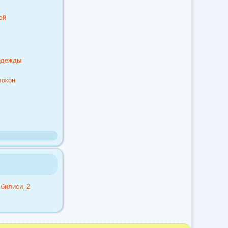
ей
 одежды
локон