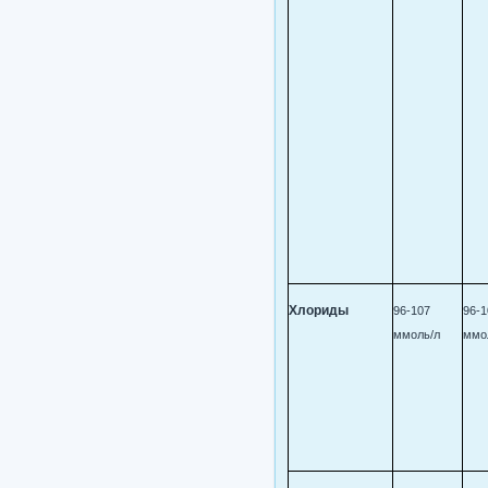
Хлориды
96-107
96-1
ммоль/л
ммо