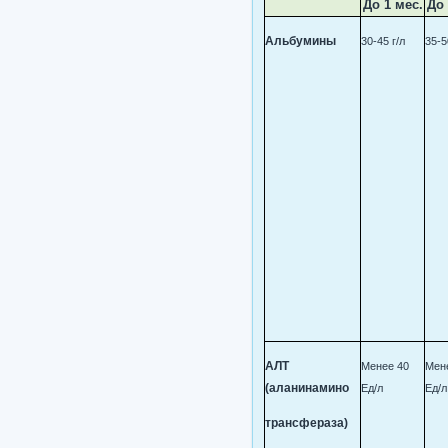
До 1 мес.
До 
Альбумины
30-45 г/л
35-5
АЛТ
Менее 40
Мен
(аланинамино
Ед/л
Ед/л
трансфераза)