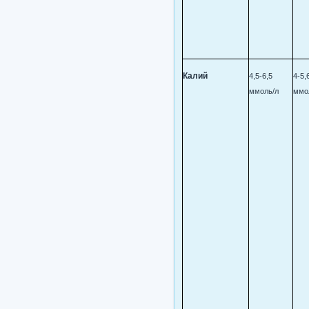
Калий
4,5-6,5
4-5,
ммоль/л
ммо