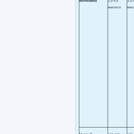
Мочевина
2,5-4,5
3,3-
ммоль/л
ммо