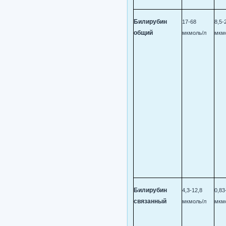
Билирубин
17-68
8,5-
общий
мкмоль/л
мкм
Билирубин
4,3-12,8
0,83
связанный
мкмоль/л
мкм