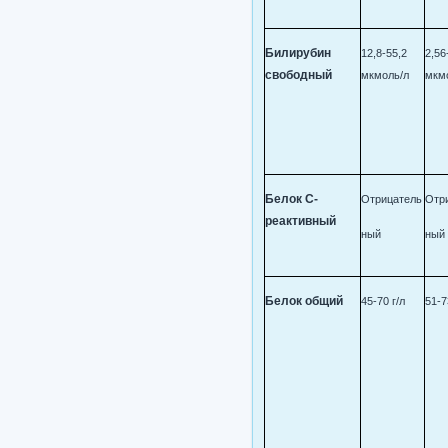
Билирубин
12,8-55,2
2,56
свободный
мкмоль/л
мкм
Белок С-
Отрицатель
Отр
реактивный
ный
ный
Белок общий
45-70 г/л
51-7