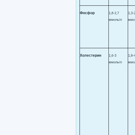
Фосфор
1,8-2,7
1,3-
ммоль/л
ммо
Холестерин
1,6-3
1,8-
ммоль/л
ммо