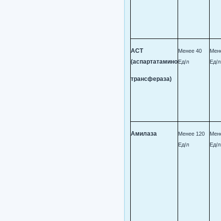
АСТ
Менее 40
Мен
(аспартатамино
Ед/л
Ед/л
трансфераза)
Амилаза
Менее 120
Мен
Ед/л
Ед/л