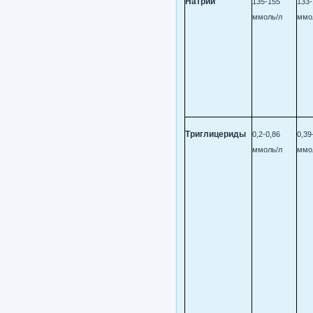
Натрий
135-155
133-
ммоль/л
ммо
Триглицериды
0,2-0,86
0,39
ммоль/л
ммо