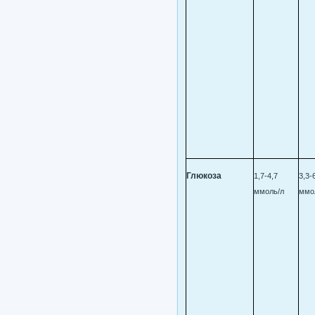
Глюкоза
1,7-4,7
3,3-
ммоль/л
ммо