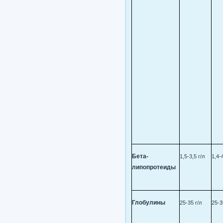
Бета-
1,5-3,5 г/л
1,4-4
липопротеиды
Глобулины
25-35 г/л
25-3