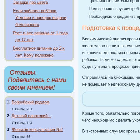
различные системы орган
Загадки про цвета
Подозревают внутриутроб
Если заболел ребёнок.
Необходимо определить 
Условия и порядок выдачи
больничного
Подготовка к проце
Рост и вес ребенка от 1 года
Биохимический анализ крови 
до 17 лет
желательно не пить в течени
Бесплатное питание до 2-х
исключить до анализа прием 
лет. Кому положено
ребенка. Если же сделать э
будет учтена в процессе прин
Отзывы.
Отправляясь на биохимию, н
Поделитесь с нами
не помешает медперсоналу до
своим мнением!
1
.
Бобруйский роддом
Отзывы: 231
Кроме того, обязательно пого
2
.
Детский санаторий...
чего необходимо сделать укол
Отзывы: 113
3
.
Женская консультация №2
В экстренных случаях кровь 
Отзывы: 55