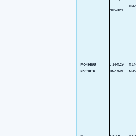
ммо
ммоль/л
Мочевая
0,14-0,29
0,14
кислота
ммоль/л
ммо