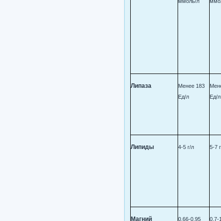
ммоль/л
ммо
Липаза
Менее 183
Мен
Ед/л
Ед/л
Липиды
4-5 г/л
5-7 г
Магний
0,66-0,95
0,7-