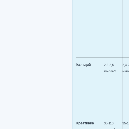
Кальций
2,2-2,5
2,3-
ммоль/л
ммо
Креатинин
35-110
35-1