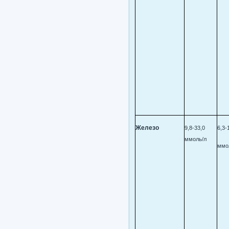
Железо
9,8-33,0
6,3-
ммоль/л
ммо