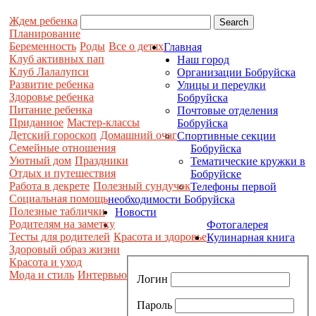
Ждем ребенка
Планирование
Беременность
Роды
Все о детях
Главная
Клуб активных пап
Наш город
Клуб Лалалупси
Организации Бобруйска
Развитие ребенка
Улицы и переулки
Здоровье ребенка
Бобруйска
Питание ребенка
Почтовые отделения
Приданное
Мастер-классы
Бобруйска
Детский гороскоп
Домашний очаг
Спортивные секции
Семейные отношения
Бобруйска
Уютный дом
Праздники
Тематические кружки в
Отдых и путешествия
Бобруйске
Работа в декрете
Полезный сундучок
Телефоны первой
Социальная помощь
необходимости Бобруйска
Полезные таблички
Новости
Родителям на заметку
Фотогалерея
Тесты для родителей
Красота и здоровье
Кулинарная книга
Здоровый образ жизни
Красота и уход
Мода и стиль
Интервью
Логин
Пароль