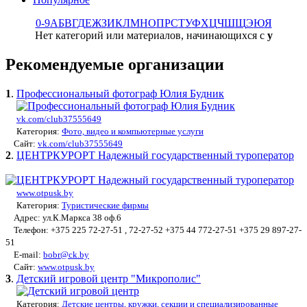
0-9
А
Б
В
Г
Д
Е
Ж
З
И
К
Л
М
Н
О
П
Р
С
Т
У
Ф
Х
Ц
Ч
Ш
Щ
Э
Ю
Я
Нет категорий или материалов, начинающихся с
у
Рекомендуемые организации
1
.
Профессиональный фотограф Юлия Будник
vk.com/club37555649
Категория:
Фото, видео и компьютерные услуги
Сайт:
vk.com/club37555649
2
.
ЦЕНТРКУРОРТ Надежный государственный туроператор
www.otpusk.by
Категория:
Туристические фирмы
Адрес: ул.К.Маркса 38 оф.6
Телефон: +375 225 72-27-51 , 72-27-52 +375 44 772-27-51 +375 29 897-27-
51
E-mail:
bobr@ck.by
Сайт:
www.otpusk.by
3
.
Детский игровой центр "Микрополис"
Категория:
Детские центры, кружки, секции и специализированные