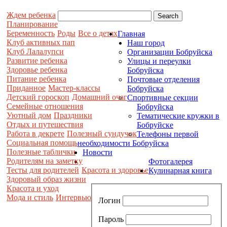
Ждем ребенка
Планирование
Беременность
Роды
Все о детях
Главная
Клуб активных пап
Наш город
Клуб Лалалупси
Организации Бобруйска
Развитие ребенка
Улицы и переулки
Здоровье ребенка
Бобруйска
Питание ребенка
Почтовые отделения
Приданное
Мастер-классы
Бобруйска
Детский гороскоп
Домашний очаг
Спортивные секции
Семейные отношения
Бобруйска
Уютный дом
Праздники
Тематические кружки в
Отдых и путешествия
Бобруйске
Работа в декрете
Полезный сундучок
Телефоны первой
Социальная помощь
необходимости Бобруйска
Полезные таблички
Новости
Родителям на заметку
Фотогалерея
Тесты для родителей
Красота и здоровье
Кулинарная книга
Здоровый образ жизни
Красота и уход
Мода и стиль
Интервью
Логин
Пароль