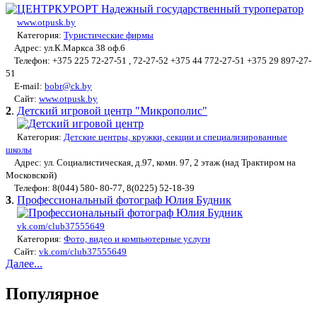
www.otpusk.by
Категория:
Туристические фирмы
Адрес: ул.К.Маркса 38 оф.6
Телефон: +375 225 72-27-51 , 72-27-52 +375 44 772-27-51 +375 29 897-27-
51
E-mail:
bobr@ck.by
Сайт:
www.otpusk.by
2
.
Детский игровой центр "Микрополис"
Категория:
Детские центры, кружки, секции и специализированные
школы
Адрес: ул. Социалистическая, д.97, комн. 97, 2 этаж (над Трактиром на
Московской)
Телефон: 8(044) 580- 80-77, 8(0225) 52-18-39
3
.
Профессиональный фотограф Юлия Будник
vk.com/club37555649
Категория:
Фото, видео и компьютерные услуги
Сайт:
vk.com/club37555649
Далее...
Популярное