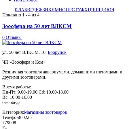
0-9
А
Б
В
Г
Д
Е
Ж
З
И
К
Л
М
Н
О
П
Р
С
Т
У
Ф
Х
Ц
Ч
Ш
Щ
Э
Ю
Я
Показано 1 - 4 из 4
Зоосфера на 50 лет ВЛКСМ
0 Отзывы
ул. 50 лет ВЛКСМ, 10,
Бобруйск
ЧП «Зоосфера и Ком»
Розничная торговля аквариумами, домашними питомцами и
другими зоотоварами.
Время работы:
Пн-Пт: 9.00-19.00 Сб: 10.00-18.00
Вс: 10.00-16.00
без обеда
Категория:
Магазины зоотоваров
Телефон
8 0225
779608
E-