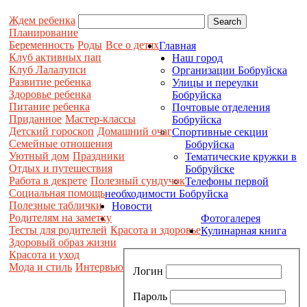
Ждем ребенка
Планирование
Беременность
Роды
Все о детях
Главная
Клуб активных пап
Наш город
Клуб Лалалупси
Организации Бобруйска
Развитие ребенка
Улицы и переулки
Здоровье ребенка
Бобруйска
Питание ребенка
Почтовые отделения
Приданное
Мастер-классы
Бобруйска
Детский гороскоп
Домашний очаг
Спортивные секции
Семейные отношения
Бобруйска
Уютный дом
Праздники
Тематические кружки в
Отдых и путешествия
Бобруйске
Работа в декрете
Полезный сундучок
Телефоны первой
Социальная помощь
необходимости Бобруйска
Полезные таблички
Новости
Родителям на заметку
Фотогалерея
Тесты для родителей
Красота и здоровье
Кулинарная книга
Здоровый образ жизни
Красота и уход
Мода и стиль
Интервью
Логин
Пароль