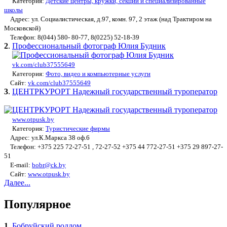
Категория:
Детские центры, кружки, секции и специализированные
школы
Адрес: ул. Социалистическая, д.97, комн. 97, 2 этаж (над Трактиром на
Московской)
Телефон: 8(044) 580- 80-77, 8(0225) 52-18-39
2
.
Профессиональный фотограф Юлия Будник
vk.com/club37555649
Категория:
Фото, видео и компьютерные услуги
Сайт:
vk.com/club37555649
3
.
ЦЕНТРКУРОРТ Надежный государственный туроператор
www.otpusk.by
Категория:
Туристические фирмы
Адрес: ул.К.Маркса 38 оф.6
Телефон: +375 225 72-27-51 , 72-27-52 +375 44 772-27-51 +375 29 897-27-
51
E-mail:
bobr@ck.by
Сайт:
www.otpusk.by
Далее...
Популярное
1
.
Бобруйский роддом