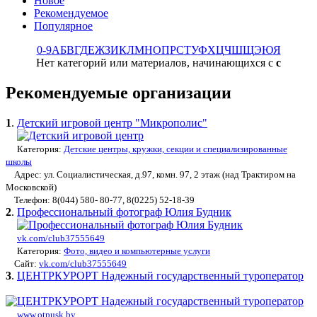
Новое
Рекомендуемое
Популярное
0-9
А
Б
В
Г
Д
Е
Ж
З
И
К
Л
М
Н
О
П
Р
С
Т
У
Ф
Х
Ц
Ч
Ш
Щ
Э
Ю
Я
Нет категорий или материалов, начинающихся с
с
Рекомендуемые организации
1
.
Детский игровой центр "Микрополис"
Категория:
Детские центры, кружки, секции и специализированные
школы
Адрес: ул. Социалистическая, д.97, комн. 97, 2 этаж (над Трактиром на
Московской)
Телефон: 8(044) 580- 80-77, 8(0225) 52-18-39
2
.
Профессиональный фотограф Юлия Будник
vk.com/club37555649
Категория:
Фото, видео и компьютерные услуги
Сайт:
vk.com/club37555649
3
.
ЦЕНТРКУРОРТ Надежный государственный туроператор
www.otpusk.by