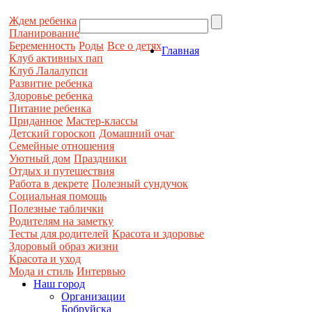
Ждем ребенка
Планирование
Беременность
Роды
Все о детях
Главная
Клуб активных пап
Клуб Лалалупси
Развитие ребенка
Здоровье ребенка
Питание ребенка
Приданное
Мастер-классы
Детский гороскоп
Домашний очаг
Семейные отношения
Уютный дом
Праздники
Отдых и путешествия
Работа в декрете
Полезный сундучок
Социальная помощь
Полезные таблички
Родителям на заметку
Тесты для родителей
Красота и здоровье
Здоровый образ жизни
Красота и уход
Мода и стиль
Интервью
Наш город
Организации
Бобруйска