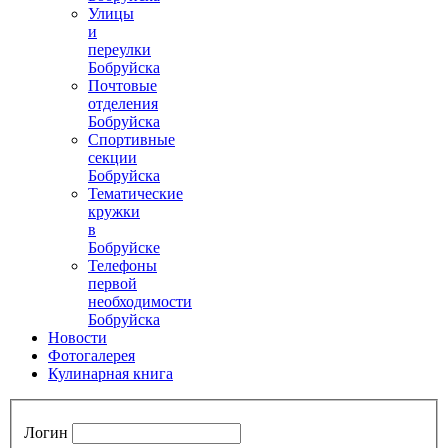
Улицы
и
переулки
Бобруйска
Почтовые
отделения
Бобруйска
Спортивные
секции
Бобруйска
Тематические
кружки
в
Бобруйске
Телефоны
первой
необходимости
Бобруйска
Новости
Фотогалерея
Кулинарная книга
Логин