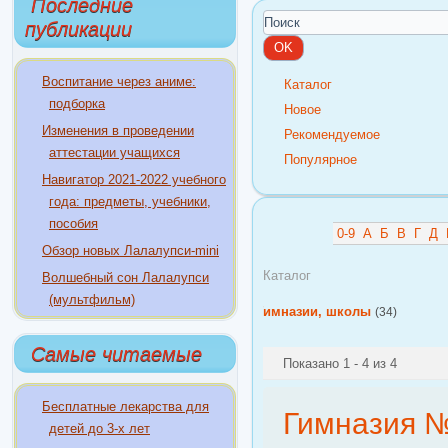
Последние
публикации
Воспитание через аниме:
Каталог
подборка
Новое
Изменения в проведении
Рекомендуемое
аттестации учащихся
Популярное
Навигатор 2021-2022 учебного
года: предметы, учебники,
пособия
0-9
А
Б
В
Г
Д
Обзор новых Лалалупси-mini
Каталог
Волшебный сон Лалалупси
(мультфильм)
Гимназии, школы
(34)
Самые читаемые
Показано 1 - 4 из 4
Бесплатные лекарства для
Гимназия №
детей до 3-х лет