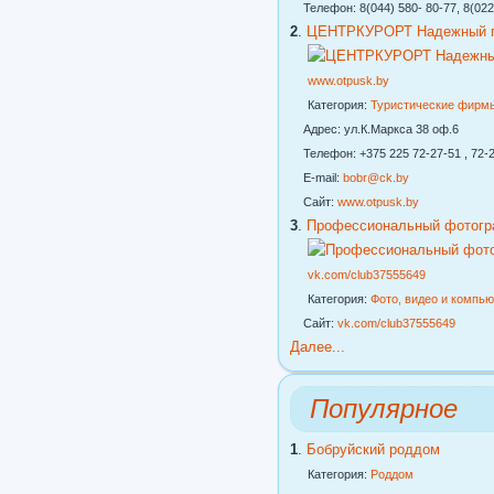
Телефон: 8(044) 580- 80-77, 8(022
2
.
ЦЕНТРКУРОРТ Надежный го
www.otpusk.by
Категория:
Туристические фирм
Адрес: ул.К.Маркса 38 оф.6
Телефон: +375 225 72-27-51 , 72-2
E-mail:
bobr@ck.by
Сайт:
www.otpusk.by
3
.
Профессиональный фотогр
vk.com/club37555649
Категория:
Фото, видео и компь
Сайт:
vk.com/club37555649
Далее...
Популярное
1
.
Бобруйский роддом
Категория:
Роддом