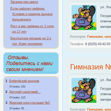
Загадки про цвета
ул. Ул
Если заболел ребёнок.
Условия и порядок выдачи
Госуда
больничного
отвеча
Рост и вес ребенка от 1 года
матери
до 17 лет
Категория:
Гимназии, шк
Бесплатное питание до 2-х
лет. Кому положено
Телефон
8 (0225) 43-42-03
Отзывы.
Поделитесь с нами
Гимназия №
своим мнением!
ул. Ле
1
.
Бобруйский роддом
Отзывы: 231
Госуда
2
.
Детский санаторий...
отвеча
Отзывы: 113
матери
3
.
Женская консультация №2
Отзывы: 55
Категория:
Гимназии, шк