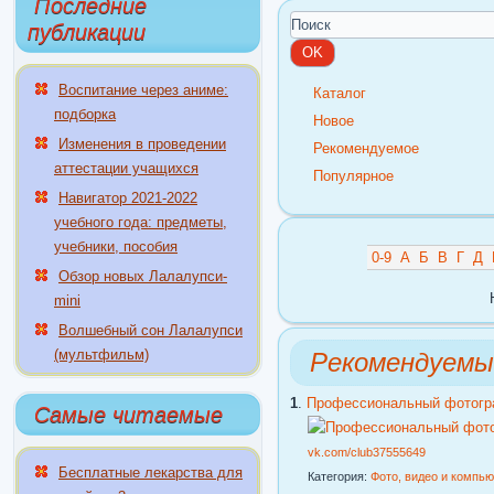
Последние
публикации
Воспитание через аниме:
Каталог
подборка
Новое
Изменения в проведении
Рекомендуемое
аттестации учащихся
Популярное
Навигатор 2021-2022
учебного года: предметы,
учебники, пособия
0-9
А
Б
В
Г
Д
Обзор новых Лалалупси-
mini
Волшебный сон Лалалупси
(мультфильм)
Рекомендуемы
1
.
Профессиональный фотогр
Самые читаемые
vk.com/club37555649
Бесплатные лекарства для
Категория:
Фото, видео и компь