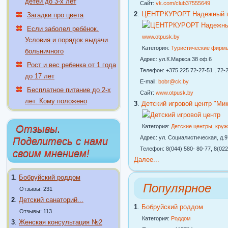
детей до 3-х лет
Сайт:
vk.com/club37555649
2
.
ЦЕНТРКУРОРТ Надежный го
Загадки про цвета
Если заболел ребёнок.
www.otpusk.by
Условия и порядок выдачи
Категория:
Туристические фирм
больничного
Адрес: ул.К.Маркса 38 оф.6
Рост и вес ребенка от 1 года
Телефон: +375 225 72-27-51 , 72-2
до 17 лет
E-mail:
bobr@ck.by
Бесплатное питание до 2-х
Сайт:
www.otpusk.by
лет. Кому положено
3
.
Детский игровой центр "Ми
Отзывы.
Категория:
Детские центры, кру
Адрес: ул. Социалистическая, д.97
Поделитесь с нами
Телефон: 8(044) 580- 80-77, 8(022
своим мнением!
Далее...
1
.
Бобруйский роддом
Популярное
Отзывы: 231
2
.
Детский санаторий...
1
.
Бобруйский роддом
Отзывы: 113
Категория:
Роддом
3
.
Женская консультация №2