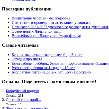
Последние публикации
Воспитание через аниме: подборка
Изменения в проведении аттестации учащихся
Навигатор 2021-2022 учебного года: предметы, учебники
Обзор новых Лалалупси-mini
Волшебный сон Лалалупси (мультфильм)
Самые читаемые
Бесплатные лекарства для детей до 3-х лет
Загадки про цвета
Если заболел ребёнок. Условия и порядок выдачи больни
Рост и вес ребенка от 1 года до 17 лет
Бесплатное питание до 2-х лет. Кому положено
Отзывы. Поделитесь с нами своим мнением!
1
.
Бобруйский роддом
Отзывы: 231
2
.
Детский санаторий...
Отзывы: 113
3
.
Женская консультация №2