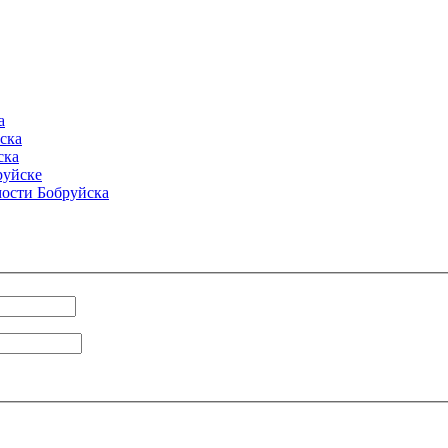
а
ска
ска
руйске
ости Бобруйска