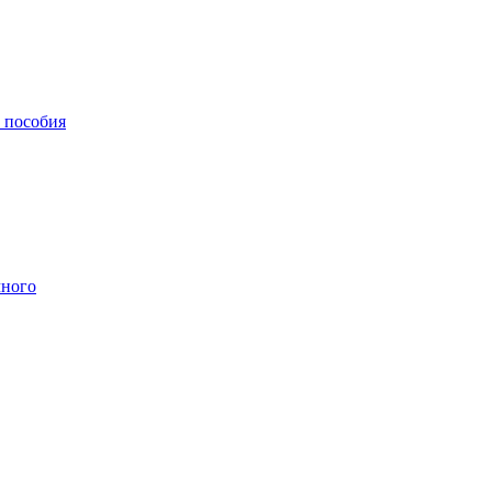
, пособия
чного