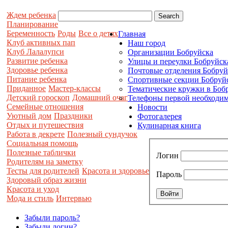
Ждем ребенка
Планирование
Беременность
Роды
Все о детях
Главная
Клуб активных пап
Наш город
Клуб Лалалупси
Организации Бобруйска
Развитие ребенка
Улицы и переулки Бобруйск
Здоровье ребенка
Почтовые отделения Бобруй
Питание ребенка
Спортивные секции Бобруй
Приданное
Мастер-классы
Тематические кружки в Боб
Детский гороскоп
Домашний очаг
Телефоны первой необходим
Семейные отношения
Новости
Уютный дом
Праздники
Фотогалерея
Отдых и путешествия
Кулинарная книга
Работа в декрете
Полезный сундучок
Социальная помощь
Полезные таблички
Логин
Родителям на заметку
Тесты для родителей
Красота и здоровье
Пароль
Здоровый образ жизни
Красота и уход
Мода и стиль
Интервью
Забыли пароль?
Забыли логин?