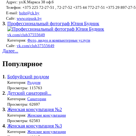
Адрес: ул.К.Маркса 38 оф.6
Телефон: +375 225 72-27-51 , 72-27-52 +375 44 772-27-51 +375 29 897-27-5
E-mail:
bobr@ck.by
Сайт:
www.otpusk.by
3
.
Профессиональный фотограф Юлия Будник
vk.com/club37555649
Категория:
Фото, видео и компьютерные услуги
Сайт:
vk.com/club37555649
Далее...
Популярное
1
.
Бобруйский роддом
Категория:
Роддом
Просмотры: 115763
2
.
Детский санаторий...
Категория:
Санатории
Просмотры: 62697
3
.
Женская консультация №2
Категория:
Женские консультации
Просмотры: 62583
4
.
Женская консультация №3
Категория:
Женские консультации