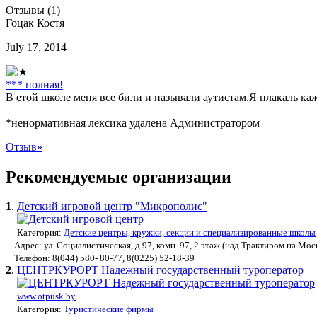
Отзывы (1)
Гоцак Костя
July 17, 2014
*** полная!
В етой школе меня все били и называли аутистам.Я плакаль ка
*ненормативная лексика удалена Администратором
Отзыв
»
Рекомендуемые организации
1
.
Детский игровой центр "Микрополис"
Категория:
Детские центры, кружки, секции и специализированные школы
Адрес: ул. Социалистическая, д.97, комн. 97, 2 этаж (над Трактиром на Мос
Телефон: 8(044) 580- 80-77, 8(0225) 52-18-39
2
.
ЦЕНТРКУРОРТ Надежный государственный туроператор
www.otpusk.by
Категория:
Туристические фирмы