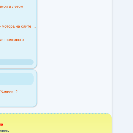
имой и летом
мотора на сайте ...
я полезного ...
ма
связь