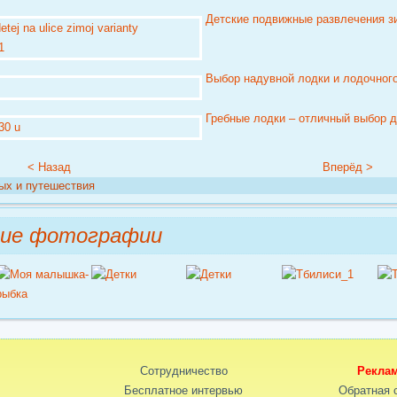
Детские подвижные развлечения з
Выбор надувной лодки и лодочного 
Гребные лодки – отличный выбор дл
< Назад
Вперёд >
ых и путешествия
ние фотографии
Сотрудничество
Рекла
Бесплатное интервью
Обратная 