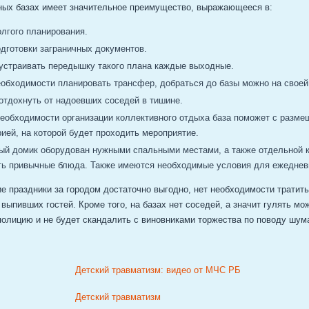
ных базах имеет значительное преимущество, выражающееся в:
лгого планирования.
дготовки заграничных документов.
устраивать передышку такого плана каждые выходные.
еобходимости планировать трансфер, добраться до базы можно на своей
отдохнуть от надоевших соседей в тишине.
необходимости организации коллективного отдыха база поможет с разме
рией, на которой будет проходить мероприятие.
дый домик оборудован нужными спальными местами, а также отдельной к
ть привычные блюда. Также имеются необходимые условия для ежеднев
 праздники за городом достаточно выгодно, нет необходимости тратить
 выпивших гостей. Кроме того, на базах нет соседей, а значит гулять мо
полицию и не будет скандалить с виновниками торжества по поводу шум
Детский травматизм: видео от МЧС РБ
Детский травматизм