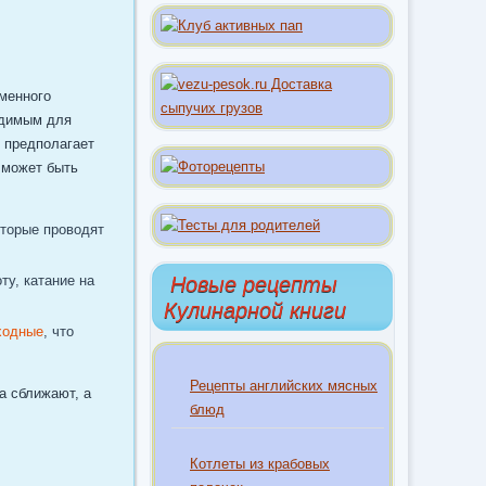
еменного
одимым для
о предполагает
 может быть
оторые проводят
ту, катание на
Новые рецепты
Кулинарной книги
ходные
, что
Рецепты английских мясных
а сближают, а
блюд
Котлеты из крабовых