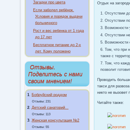
Загадки про цвета
Отдых на загород
Если заболел ребёнок.
Отсутствии до
Условия и порядок выдачи
Отсутствии по
больничного
Возможности 
Рост и вес ребенка от 1 года
Отсутствии н
до 17 лет
Возможности 
Бесплатное питание до 2-х
Том, что при 
лет. Кому положено
также с террито
Том, что каж
Отзывы.
позволит готови
Поделитесь с нами
Проводить большие
своим мнением!
такси для развоза
никто не вызовет 
1
.
Бобруйский роддом
Отзывы: 231
Читайте также:
2
.
Детский санаторий...
Отзывы: 113
3
.
Женская консультация №2
Отзывы: 55