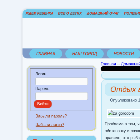
ЖДЕМ РЕБЕНКА
ВСЕ О ДЕТЯХ
ДОМАШНИЙ ОЧАГ
ПОЛЕЗН
ГЛАВНАЯ
НАШ ГОРОД
НОВОСТИ
Главная
--
Домашний
Логин
Отдых в
Пароль
Опубликовано 1
Забыли пароль?
Проблема в том, ч
Забыли логин?
обстановку и разв
правило, это рыба