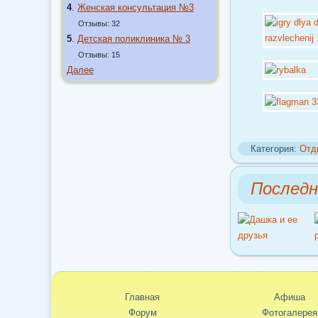
4
.
Женская консультация №3
Отзывы: 32
5
.
Детская поликлиника № 3
Отзывы: 15
Далее
Категория:
Отд
Послед
Главная
Афиша
Форум
Фотогалерея