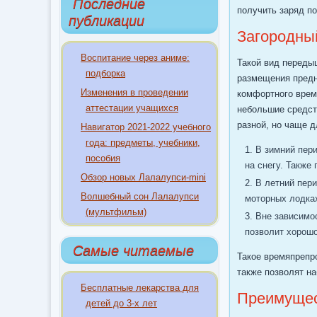
Последние
получить заряд п
публикации
Загородны
Воспитание через аниме:
Такой вид передыш
подборка
размещения предн
Изменения в проведении
комфортного вре
аттестации учащихся
небольшие средст
разной, но чаще д
Навигатор 2021-2022 учебного
года: предметы, учебники,
В зимний пери
пособия
на снегу. Также
Обзор новых Лалалупси-mini
В летний пери
Волшебный сон Лалалупси
моторных лодках
(мультфильм)
Вне зависимо
позволит хорошо
Самые читаемые
Такое времяпрепр
также позволят н
Бесплатные лекарства для
Преимущес
детей до 3-х лет