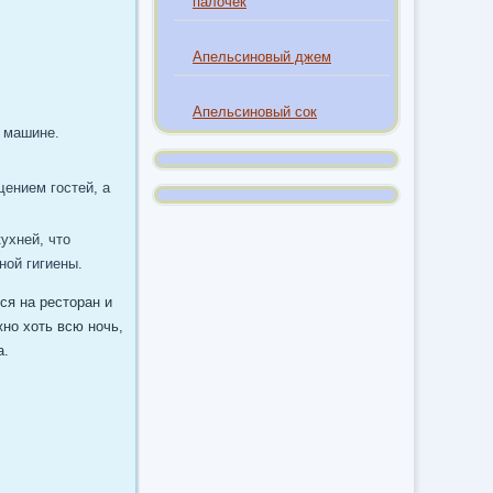
палочек
Апельсиновый джем
Апельсиновый сок
 машине.
щением гостей, а
ухней, что
ной гигиены.
ся на ресторан и
жно хоть всю ночь,
а.