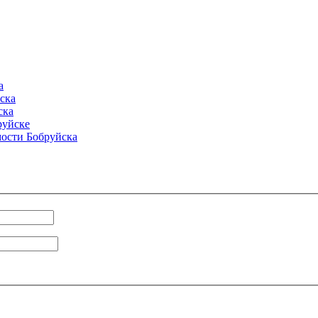
а
ска
ска
руйске
ости Бобруйска