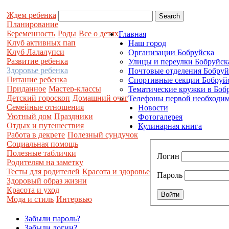
Ждем ребенка
Планирование
Беременность
Роды
Все о детях
Главная
Клуб активных пап
Наш город
Клуб Лалалупси
Организации Бобруйска
Развитие ребенка
Улицы и переулки Бобруйск
Здоровье ребенка
Почтовые отделения Бобруй
Питание ребенка
Спортивные секции Бобруй
Приданное
Мастер-классы
Тематические кружки в Боб
Детский гороскоп
Домашний очаг
Телефоны первой необходим
Семейные отношения
Новости
Уютный дом
Праздники
Фотогалерея
Отдых и путешествия
Кулинарная книга
Работа в декрете
Полезный сундучок
Социальная помощь
Полезные таблички
Логин
Родителям на заметку
Тесты для родителей
Красота и здоровье
Пароль
Здоровый образ жизни
Красота и уход
Мода и стиль
Интервью
Забыли пароль?
Забыли логин?