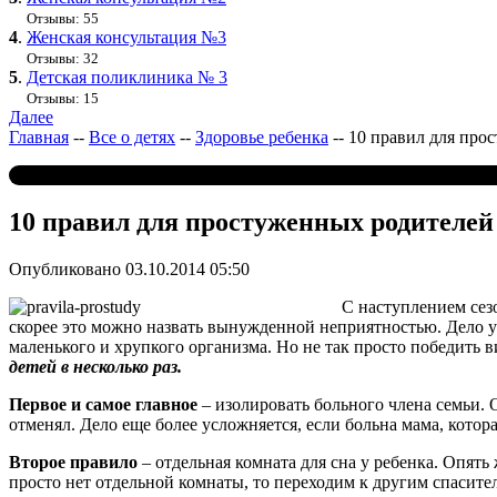
Отзывы: 55
4
.
Женская консультация №3
Отзывы: 32
5
.
Детская поликлиника № 3
Отзывы: 15
Далее
Главная
--
Все о детях
--
Здоровье ребенка
--
10 правил для про
10 правил для простуженных родителей
Опубликовано 03.10.2014 05:50
С наступлением сезо
скорее это можно назвать вынужденной неприятностью. Дело ус
маленького и хрупкого организма. Но не так просто победить в
детей в несколько раз.
Первое и самое главное
– изолировать больного члена семьи. 
отменял. Дело еще более усложняется, если больна мама, котор
Второе правило
– отдельная комната для сна у ребенка. Опять
просто нет отдельной комнаты, то переходим к другим спасит