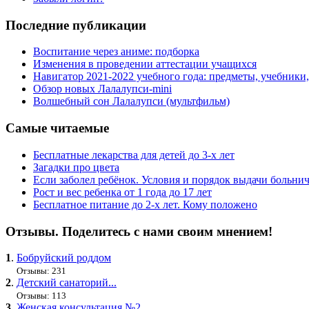
Последние публикации
Воспитание через аниме: подборка
Изменения в проведении аттестации учащихся
Навигатор 2021-2022 учебного года: предметы, учебники
Обзор новых Лалалупси-mini
Волшебный сон Лалалупси (мультфильм)
Самые читаемые
Бесплатные лекарства для детей до 3-х лет
Загадки про цвета
Если заболел ребёнок. Условия и порядок выдачи больни
Рост и вес ребенка от 1 года до 17 лет
Бесплатное питание до 2-х лет. Кому положено
Отзывы. Поделитесь с нами своим мнением!
1
.
Бобруйский роддом
Отзывы: 231
2
.
Детский санаторий...
Отзывы: 113
3
.
Женская консультация №2