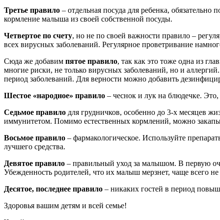
Третье правило
– отдельная посуда для ребенка, обязательно 
кормление малыша из своей собственной посуды.
Четвертое по счету
, но не по своей важности правило – регул
всех вирусных заболеваний. Регулярное проветривание намног
Сюда же добавим
пятое правило
, так как это тоже одна из г
многие риски, не только вирусных заболеваний, но и аллергий. 
период заболеваний. Для верности можно добавить дезинфицир
Шестое «народное» правило
– чеснок и лук на блюдечке. Это
Седьмое правило
для грудничков, особенно до 3-х месяцев ж
иммунитетом. Помимо естественных кормлений, можно закапыв
Восьмое правило
– фармакологическое. Используйте препараты
лучшего средства.
Девятое правило
– правильный уход за малышом. В первую оче
Убежденность родителей, что их малыш мерзнет, чаще всего не
Десятое, последнее правило
– никаких гостей в период повыш
Здоровья вашим детям и всей семье!