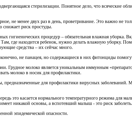
подвергающаяся стерилизации. Понятное дело, что всяческие обл
ярное, не менее двух раз в день, проветривание. Это важно не то
о снижает риск простуды.
лавных гигиенических процедур – обязательная влажная уборка. В
Там, где находится ребенок, нужно делать влажную уборку. Помож
ующие средства – их сейчас много.
, конечно, не панацея, но содержащиеся в них фитонциды помогу
изни. Грудное молоко является уникальным иммунным «препарат
ать молоко в носик для профилактики.
, предназначенные для профилактики вирусных заболеваний. Маз
редь это касается нормального температурного режима для малыш
 имеет никакой основы, а вспотевший малыш - это риск заболеть
енной эпидемической опасности.