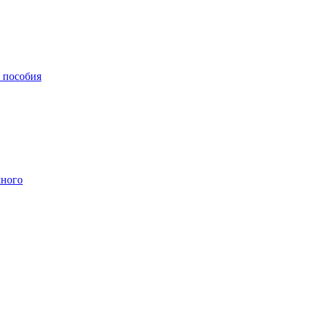
, пособия
чного