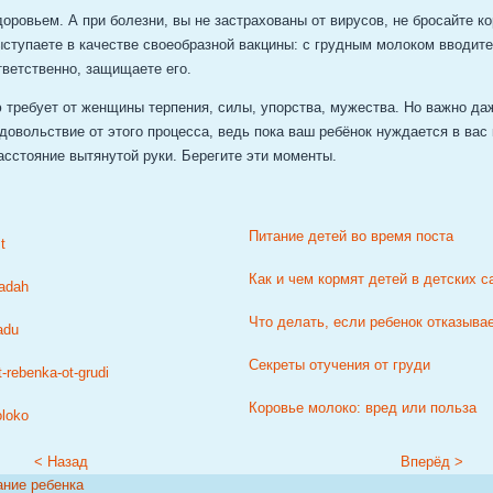
доровьем. А при болезни, вы не застрахованы от вирусов, не бросайте к
ыступаете в качестве своеобразной вакцины: с грудным молоком вводит
тветственно, защищаете его.
 требует от женщины терпения, силы, упорства, мужества. Но важно даж
довольствие от этого процесса, ведь пока ваш ребёнок нуждается в вас к
асстояние вытянутой руки. Берегите эти моменты.
Питание детей во время поста
Как и чем кормят детей в детских 
Что делать, если ребенок отказывает
Секреты отучения от груди
Коровье молоко: вред или польза
< Назад
Вперёд >
ание ребенка