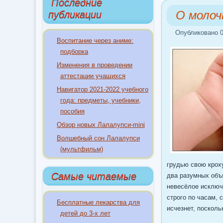
Последние
О молоч
публикации
Опубликовано 0
Воспитание через аниме:
подборка
Изменения в проведении
аттестации учащихся
Навигатор 2021-2022 учебного
года: предметы, учебники,
пособия
Обзор новых Лалалупси-mini
Волшебный сон Лалалупси
(мультфильм)
грудью свою кроху
Самые читаемые
два разумных объя
невесёлое исключ
строго по часам, 
Бесплатные лекарства для
исчезнет, посколь
детей до 3-х лет