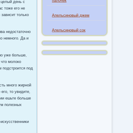
палочек
 целый день с
ас тоже его не
 зависит только
Апельсиновый джем
Апельсиновый сок
ива недостаточно
о немного. Да и
но уже больше,
 что молоко
м подстроится под
есть много жирной
его, то увидите,
ами ешьте больше
ум полезных
-искусственники