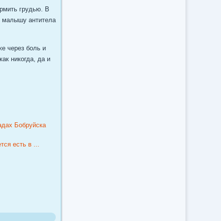
ормить грудью. В
е малышу антитела
е через боль и
ак никогда, да и
садах Бобруйска
ся есть в ...