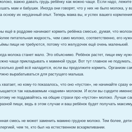
молоко, важно давать грудь ребёнку как можно чаще. Если надо, лежите
ушать мам и бабушек. Иногда они говорят, что у них не было молока, у в
за основу их неудачный опыт. Теперь мама вы, и успех вашего кормления
ы ещё в роддоме начинают кормить ребёнка смесью, думая, что молоз
более питательная жидкость, чем само молоко, соответственно, его нужн
ъёмы пищи не требуются, потому что желудочек ещё очень маленький.
гда молока станет мало. Это объяснимо. Ребёнок растет, пищи ему нуж
ужно чаще прикладывать к маминой груди. Вот тут главное не подумать,
есколько дней всё наладится, если вы продолжите кормить. Организм са
должно вырабатываться для растущего малыша.
 хватает, но кому-то показалось, что оно «пустое», не начинайте сразу 
сыщается так называемым «задним» молоком. И если вы сцедите именно 
Поэтому не поддавайтесь на общие страхи про «пустое» молоко. Лучше с
бразной пищи, ведь в этом случае и ваш ребёнок будет получать максим
нная смесь не может заменить мамино грудное молоко. Тем более, дети
ергией, чем те, кто был на естественном вскармливании.