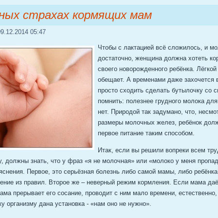
ных страхах кормящих мам
9.12.2014 05:47
Чтобы с лактацией всё сложилось, и м
достаточно, женщина должна хотеть ко
своего новорожденного ребёнка. Лёгкой
обещает. А временами даже захочется в
просто сходить сделать бутылочку со 
помнить: полезнее грудного молока дл
нет. Природой так задумано, что, несмо
размеры молочных желез, ребёнок долж
первое питание таким способом.
Итак, если вы решили вопреки всем тр
, должны знать, что у фраз «я не молочная» или «молоко у меня пропад
снения. Первое, это серьёзная болезнь либо самой мамы, либо ребёнка.
ение из правил. Второе же – неверный режим кормления. Если мама да
сама прерывает его сосание, проводит с ним мало времени, естественно
ку организму дана установка - «нам оно не нужно».