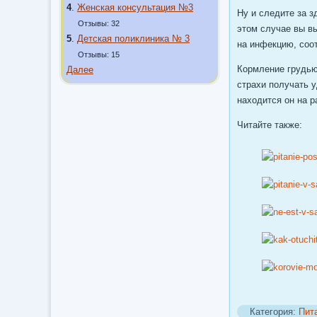
4
.
Женская консультация №3
Ну и следите за з
Отзывы: 32
этом случае вы в
5
.
Детская поликлиника № 3
на инфекцию, соо
Отзывы: 15
Кормление грудью
Далее
страхи получать у
находится он на р
Читайте также:
Категория:
Пит