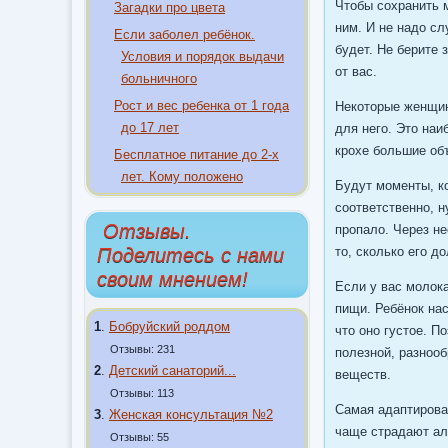
Чтобы сохранить 
Загадки про цвета
ним. И не надо сл
Если заболел ребёнок.
будет. Не берите 
Условия и порядок выдачи
от вас.
больничного
Рост и вес ребенка от 1 года
Некоторые женщин
до 17 лет
для него. Это наи
крохе большие об
Бесплатное питание до 2-х
лет. Кому положено
Будут моменты, ко
соответственно, н
Отзывы.
пропало. Через н
Поделитесь с нами
то, сколько его 
своим мнением!
Если у вас молока
пищи. Ребёнок на
1
.
Бобруйский роддом
что оно густое. 
Отзывы: 231
полезной, разноо
2
.
Детский санаторий...
веществ.
Отзывы: 113
Самая адаптирова
3
.
Женская консультация №2
чаще страдают алл
Отзывы: 55