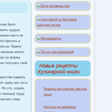
олока было
рмить грудью
 жизни никто не
сё бросить и
смесью. Важно
я малыша ничего
тря на форму,
ен получать своё
Новые рецепты
Кулинарной книги
удностям кормить
ёт сразу же» есть
 Но это, скорее,
Рецепты английских мясных
ёт малышу грудь
блюд
, молоко само
Котлеты из крабовых