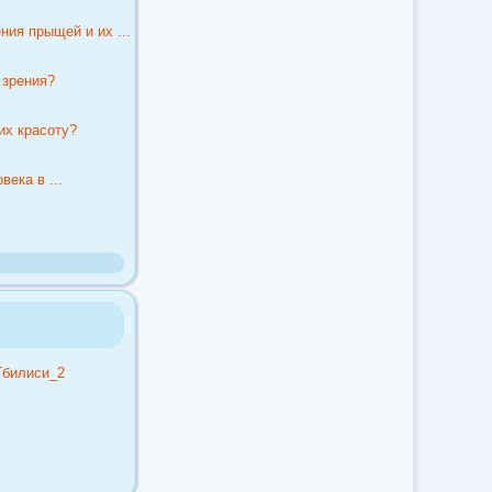
ия прыщей и их ...
 зрения?
их красоту?
ека в ...