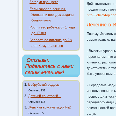
Загадки про цвета
Действительно, х
Если заболел ребёнок.
предпочитают лечи
Условия и порядок выдачи
http://ichilovtop.co
больничного
Лечение в 
Рост и вес ребенка от 1 года
до 17 лет
Почему Израиль я
самые разные, на
Бесплатное питание до 2-х
лет. Кому положено
- Высокий уровен
персоналом, что и
Отзывы.
клиниках распола
Поделитесь с нами
действительно тол
своим мнением!
быть уверенным в
1
.
Бобруйский роддом
- Передовые меди
Отзывы: 231
использование в 
2
.
Детский санаторий...
процесс диагност
Отзывы: 113
передового медиц
3
.
Женская консультация №2
возможностей вра
Отзывы: 55
услуг.