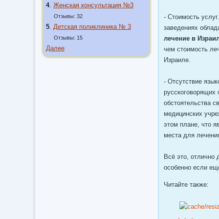
4
.
Женская консультация №3
Отзывы: 32
- Стоимость услуг
5
.
Детская поликлиника № 3
заведениях облад
Отзывы: 15
лечение в Израи
Далее
чем стоимость леч
Израиле.
- Отсутствие язы
русскоговорящих с
обстоятельства св
медицинских учреж
этом плане, что я
места для лечени
Всё это, отлично 
особенно если ещ
Читайте также: