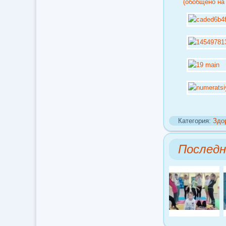
(обобщено на 
Категория:
Здо
Послед