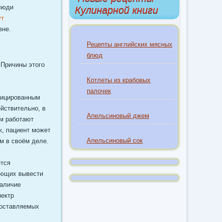
люди
Кулинарной книги
ут
вне.
Рецепты английских мясных
блюд
 Причины этого
Котлеты из крабовых
палочек
фицированным
йствительно, в
Апельсиновый джем
ам работают
к, пациент может
Апельсиновый сок
м в своём деле.
ется
яющих вывести
Наличие
пектр
доставляемых