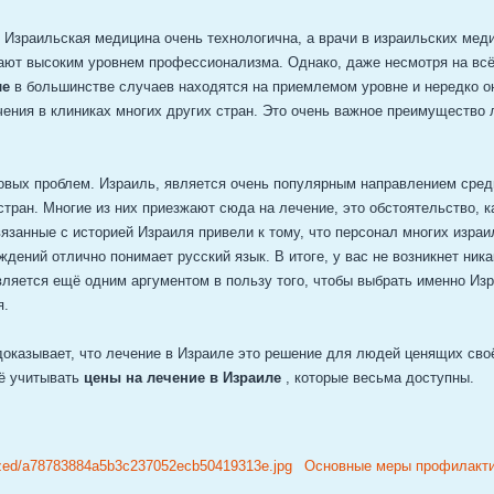
. Израильская медицина очень технологична, а врачи в израильских мед
ают высоким уровнем профессионализма. Однако, даже несмотря на всё
ле
в большинстве случаев находятся на приемлемом уровне и нередко о
ения в клиниках многих других стран. Это очень важное преимущество 
ковых проблем. Израиль, является очень популярным направлением сре
тран. Многие из них приезжают сюда на лечение, это обстоятельство, к
язанные с историей Израиля привели к тому, что персонал многих израи
дений отлично понимает русский язык. В итоге, у вас не возникнет ник
вляется ещё одним аргументом в пользу того, чтобы выбрать именно Изр
я.
доказывает, что лечение в Израиле это решение для людей ценящих сво
ё учитывать
цены на лечение в Израиле
, которые весьма доступны.
Основные меры профилакти