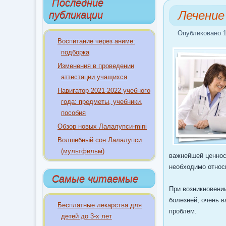
Последние
Лечение
публикации
Опубликовано 1
Воспитание через аниме:
подборка
Изменения в проведении
аттестации учащихся
Навигатор 2021-2022 учебного
года: предметы, учебники,
пособия
Обзор новых Лалалупси-mini
Волшебный сон Лалалупси
(мультфильм)
важнейшей ценнос
необходимо относи
Самые читаемые
При возникновении
болезней, очень в
Бесплатные лекарства для
проблем.
детей до 3-х лет