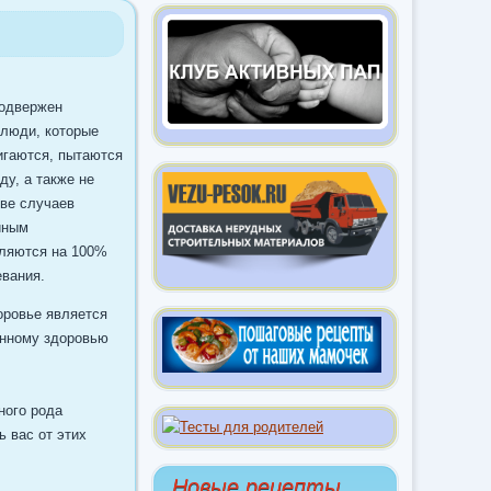
подвержен
 люди, которые
игаются, пытаются
ду, а также не
ве случаев
иным
вляются на 100%
евания.
доровье является
енному здоровью
ного рода
 вас от этих
Новые рецепты