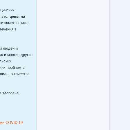
ицинских
 это,
цены на
ни заметно ниже,
лечения в
ди людей и
ак и многие другие
льских
аких проблем в
аиль, в качестве
ё здоровье,
ки COVID-19