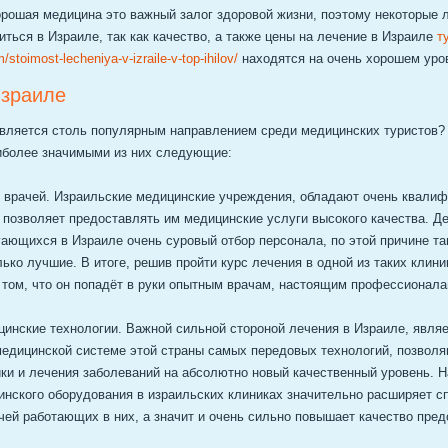
орошая медицина это важный залог здоровой жизни, поэтому некоторые 
ться в Израиле, так как качество, а также цены на лечение в Израиле
т
m/stoimost-lecheniya-v-izraile-v-top-ihilov/
находятся на очень хорошем уро
Израиле
вляется столь популярным направлением среди медицинских туристов?
иболее значимыми из них следующие:
ь врачей. Израильские медицинские учреждения, обладают очень квали
 позволяет предоставлять им медицинские услуги высокого качества. Де
гающихся в Израиле очень суровый отбор персонала, по этой причине т
ько лучшие. В итоге, решив пройти курс лечения в одной из таких клини
 том, что он попадёт в руки опытным врачам, настоящим профессионала
цинские технологии. Важной сильной стороной лечения в Израиле, явля
медицинской системе этой страны самых передовых технологий, позвол
ики и лечения заболеваний на абсолютно новый качественный уровень. 
инского оборудования в израильских клиниках значительно расширяет с
чей работающих в них, а значит и очень сильно повышает качество пре