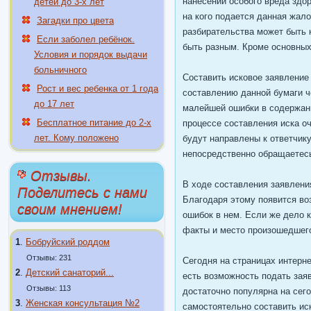
нанесении особого вреда здо
детей до 3-х лет
на кого подается данная жало
Загадки про цвета
разбирательства может быть 
Если заболел ребёнок.
быть разным. Кроме основных
Условия и порядок выдачи
больничного
Составить исковое заявление
Рост и вес ребенка от 1 года
составлению данной бумаги ч
до 17 лет
малейшей ошибки в содержани
Бесплатное питание до 2-х
процессе составления иска о
лет. Кому положено
будут направлены к ответчик
непосредственно обращаетес
Отзывы.
В ходе составления заявлени
Поделитесь с нами
Благодаря этому появится во
своим мнением!
ошибок в нем. Если же дело к
факты и место произошедшег
1
.
Бобруйский роддом
Отзывы: 231
Сегодня на страницах интерн
2
.
Детский санаторий...
есть возможность подать зая
Отзывы: 113
достаточно популярна на сег
3
.
Женская консультация №2
самостоятельно составить ис