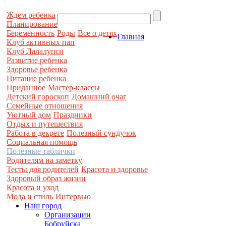
Ждем ребенка
Планирование
Беременность
Роды
Все о детях
Главная
Клуб активных пап
Клуб Лалалупси
Развитие ребенка
Здоровье ребенка
Питание ребенка
Приданное
Мастер-классы
Детский гороскоп
Домашний очаг
Семейные отношения
Уютный дом
Праздники
Отдых и путешествия
Работа в декрете
Полезный сундучок
Социальная помощь
Полезные таблички
Родителям на заметку
Тесты для родителей
Красота и здоровье
Здоровый образ жизни
Красота и уход
Мода и стиль
Интервью
Наш город
Организации
Бобруйска