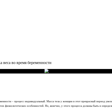
а веса во время беременности
еменности – процесс индивидуальный. Масса тела у женщин в этот прекрасный период увелич
ругих физиологических особенностей. Но, конечно, у этого процесса должны быть и определ