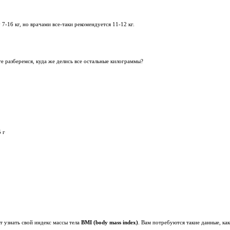
-16 кг, но врачами все-таки рекомендуется 11-12 кг.
те разберемся, куда же делись все остальные килограммы?
 г
т узнать свой индекс массы тела
BMI (body mass index)
. Вам потребуются такие данные, как