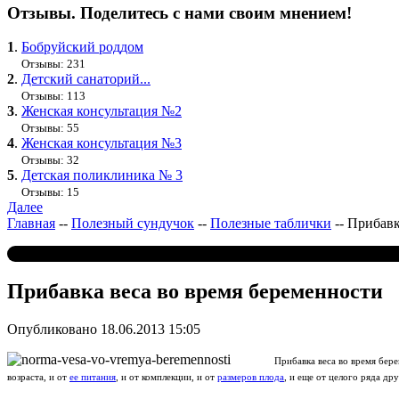
Отзывы. Поделитесь с нами своим мнением!
1
.
Бобруйский роддом
Отзывы: 231
2
.
Детский санаторий...
Отзывы: 113
3
.
Женская консультация №2
Отзывы: 55
4
.
Женская консультация №3
Отзывы: 32
5
.
Детская поликлиника № 3
Отзывы: 15
Далее
Главная
--
Полезный сундучок
--
Полезные таблички
--
Прибавк
Прибавка веса во время беременности
Опубликовано 18.06.2013 15:05
Прибавка веса во время бер
возраста, и от
ее питания
, и от комплекции, и от
размеров плода
, и еще от целого ряда д