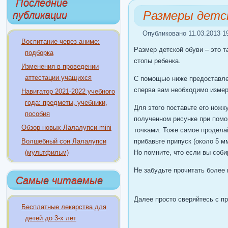
Последние
Размеры детс
публикации
Опубликовано 11.03.2013 1
Воспитание через аниме:
Размер детской обуви – это т
подборка
стопы ребенка.
Изменения в проведении
аттестации учащихся
С помощью ниже предоставле
сперва вам необходимо измер
Навигатор 2021-2022 учебного
года: предметы, учебники,
Для этого поставьте его ножк
пособия
полученном рисунке при пом
Обзор новых Лалалупси-mini
точками. Тоже самое продела
Волшебный сон Лалалупси
прибавьте припуск (около 5 мм
(мультфильм)
Но помните, что если вы соб
Не забудьте прочитать более
Самые читаемые
Далее просто сверяйтесь с п
Бесплатные лекарства для
детей до 3-х лет