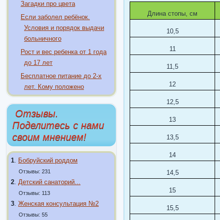
Загадки про цвета
Длина стопы, см
Если заболел ребёнок.
Условия и порядок выдачи
10,5
больничного
11
Рост и вес ребенка от 1 года
до 17 лет
11,5
Бесплатное питание до 2-х
12
лет. Кому положено
12,5
Отзывы.
13
Поделитесь с нами
своим мнением!
13,5
14
1
.
Бобруйский роддом
Отзывы: 231
14,5
2
.
Детский санаторий...
15
Отзывы: 113
3
.
Женская консультация №2
15,5
Отзывы: 55