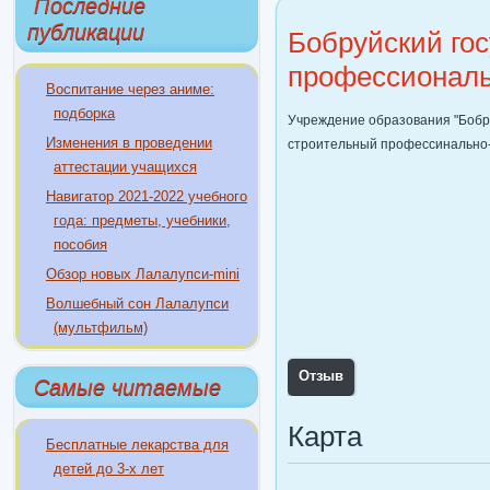
Последние
публикации
Бобруйский го
профессиональ
Воспитание через аниме:
подборка
Учреждение образования "Бобр
Изменения в проведении
строительный профессинально-
аттестации учащихся
Навигатор 2021-2022 учебного
года: предметы, учебники,
пособия
Обзор новых Лалалупси-mini
Волшебный сон Лалалупси
(мультфильм)
Отзыв
Самые читаемые
Карта
Бесплатные лекарства для
детей до 3-х лет