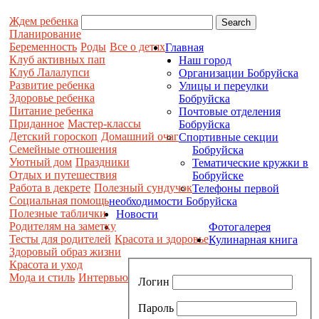
Ждем ребенка
Планирование
Беременность
Роды
Все о детях
Главная
Клуб активных пап
Наш город
Клуб Лалалупси
Организации Бобруйска
Развитие ребенка
Улицы и переулки
Здоровье ребенка
Бобруйска
Питание ребенка
Почтовые отделения
Приданное
Мастер-классы
Бобруйска
Детский гороскоп
Домашний очаг
Спортивные секции
Семейные отношения
Бобруйска
Уютный дом
Праздники
Тематические кружки в
Отдых и путешествия
Бобруйске
Работа в декрете
Полезный сундучок
Телефоны первой
Социальная помощь
необходимости Бобруйска
Полезные таблички
Новости
Родителям на заметку
Фотогалерея
Тесты для родителей
Красота и здоровье
Кулинарная книга
Здоровый образ жизни
Красота и уход
Мода и стиль
Интервью
Логин
Пароль