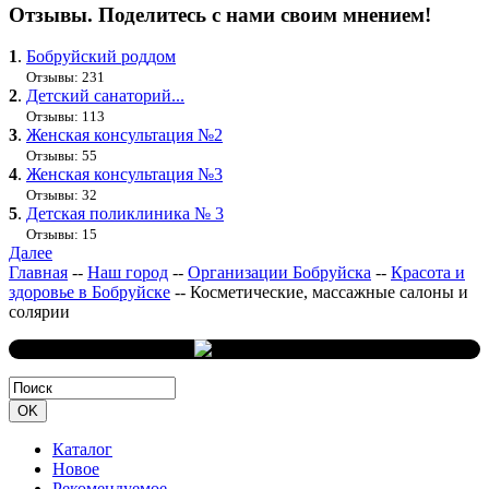
Отзывы. Поделитесь с нами своим мнением!
1
.
Бобруйский роддом
Отзывы: 231
2
.
Детский санаторий...
Отзывы: 113
3
.
Женская консультация №2
Отзывы: 55
4
.
Женская консультация №3
Отзывы: 32
5
.
Детская поликлиника № 3
Отзывы: 15
Далее
Главная
--
Наш город
--
Организации Бобруйска
--
Красота и
здоровье в Бобруйске
--
Косметические, массажные салоны и
солярии
Каталог
Новое
Рекомендуемое