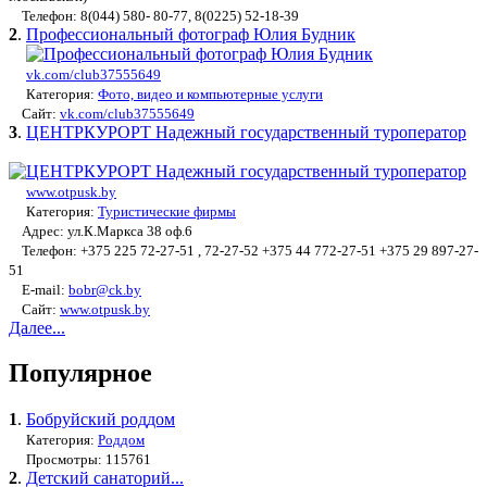
Телефон: 8(044) 580- 80-77, 8(0225) 52-18-39
2
.
Профессиональный фотограф Юлия Будник
vk.com/club37555649
Категория:
Фото, видео и компьютерные услуги
Сайт:
vk.com/club37555649
3
.
ЦЕНТРКУРОРТ Надежный государственный туроператор
www.otpusk.by
Категория:
Туристические фирмы
Адрес: ул.К.Маркса 38 оф.6
Телефон: +375 225 72-27-51 , 72-27-52 +375 44 772-27-51 +375 29 897-27-
51
E-mail:
bobr@ck.by
Сайт:
www.otpusk.by
Далее...
Популярное
1
.
Бобруйский роддом
Категория:
Роддом
Просмотры: 115761
2
.
Детский санаторий...