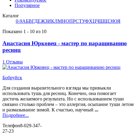
Популярное
Каталог
0-9
А
Б
В
Г
Д
Е
Ж
З
И
К
Л
М
Н
О
П
Р
С
Т
У
Ф
Х
Ц
Ч
Ш
Щ
Э
Ю
Я
Показано 1 - 10 из 10
Анастасия Юрковец - мастер по наращиванию
ресниц
1 Отзывы
Бобруйск
Для создания выразительного взгляда мы привыкли
использовать тушь для ресниц. Конечно, она помогает
достичь желаемого результата. Но с использованием туши
связано столько проблем – это аллергия, осыпание туши летом
и размазывание зимой. К счастью, научный
...
Подробнее...
Телефон
8-029-347-
27-23