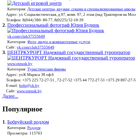
Категория:
Детские центры, кружки, секции и специализированные школы
Адрес: ул. Социалистическая, д.97, комн. 97, 2 этаж (над Трактиром на Мос
Телефон: 8(044) 580- 80-77, 8(0225) 52-18-39
2
.
Профессиональный фотограф Юлия Будник
vk.com/club37555649
Категория:
Фото, видео и компьютерные услуги
Сайт:
vk.com/club37555649
3
.
ЦЕНТРКУРОРТ Надежный государственный туроператор
www.otpusk.by
Категория:
Туристические фирмы
Адрес: ул.К.Маркса 38 оф.6
Телефон: +375 225 72-27-51 , 72-27-52 +375 44 772-27-51 +375 29 897-27-5
E-mail:
bobr@ck.by
Сайт:
www.otpusk.by
Далее...
Популярное
1
.
Бобруйский роддом
Категория:
Роддом
Просмотры: 115763