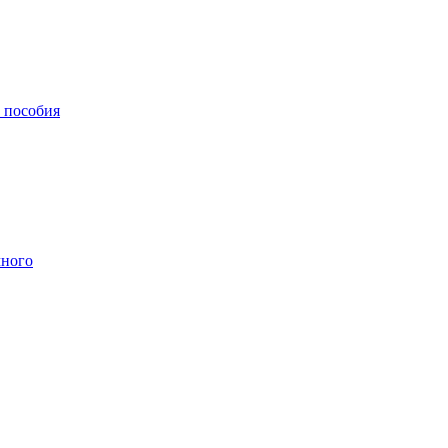
, пособия
чного