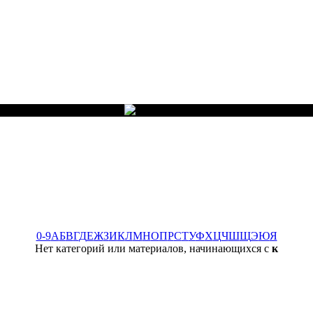
0-9
А
Б
В
Г
Д
Е
Ж
З
И
К
Л
М
Н
О
П
Р
С
Т
У
Ф
Х
Ц
Ч
Ш
Щ
Э
Ю
Я
Нет категорий или материалов, начинающихся с
к