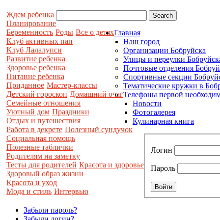
Ждем ребенка
Планирование
Беременность
Роды
Все о детях
Главная
Клуб активных пап
Наш город
Клуб Лалалупси
Организации Бобруйска
Развитие ребенка
Улицы и переулки Бобруйск
Здоровье ребенка
Почтовые отделения Бобруй
Питание ребенка
Спортивные секции Бобруй
Приданное
Мастер-классы
Тематические кружки в Боб
Детский гороскоп
Домашний очаг
Телефоны первой необходим
Семейные отношения
Новости
Уютный дом
Праздники
Фотогалерея
Отдых и путешествия
Кулинарная книга
Работа в декрете
Полезный сундучок
Социальная помощь
Полезные таблички
Логин
Родителям на заметку
Тесты для родителей
Красота и здоровье
Пароль
Здоровый образ жизни
Красота и уход
Мода и стиль
Интервью
Забыли пароль?
Забыли логин?