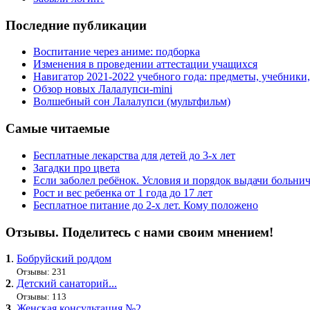
Последние публикации
Воспитание через аниме: подборка
Изменения в проведении аттестации учащихся
Навигатор 2021-2022 учебного года: предметы, учебники
Обзор новых Лалалупси-mini
Волшебный сон Лалалупси (мультфильм)
Самые читаемые
Бесплатные лекарства для детей до 3-х лет
Загадки про цвета
Если заболел ребёнок. Условия и порядок выдачи больни
Рост и вес ребенка от 1 года до 17 лет
Бесплатное питание до 2-х лет. Кому положено
Отзывы. Поделитесь с нами своим мнением!
1
.
Бобруйский роддом
Отзывы: 231
2
.
Детский санаторий...
Отзывы: 113
3
.
Женская консультация №2