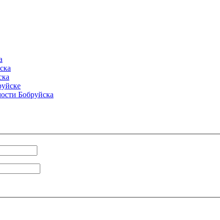
а
ска
ска
руйске
ости Бобруйска