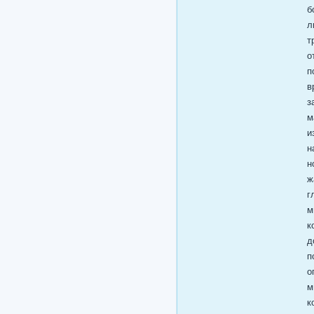
б
л
т
о
п
в
з
м
и
н
н
ж
г
м
к
д
п
о
м
к