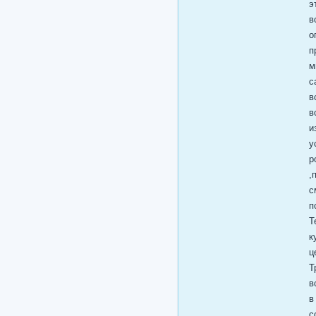
э
в
о
п
м
с
в
в
и
у
р
,
с
п
Т
к
ц
Т
в
в
с