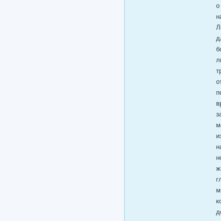
о
н
Л
д
б
л
т
о
п
в
з
м
и
н
н
ж
г
м
к
д