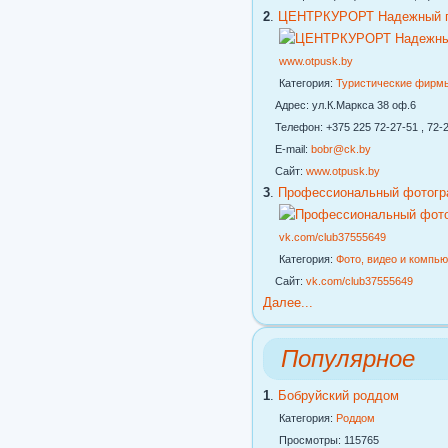
2
.
ЦЕНТРКУРОРТ Надежный го
www.otpusk.by
Категория:
Туристические фирм
Адрес: ул.К.Маркса 38 оф.6
Телефон: +375 225 72-27-51 , 72-2
E-mail:
bobr@ck.by
Сайт:
www.otpusk.by
3
.
Профессиональный фотогр
vk.com/club37555649
Категория:
Фото, видео и компь
Сайт:
vk.com/club37555649
Далее...
Популярное
1
.
Бобруйский роддом
Категория:
Роддом
Просмотры: 115765