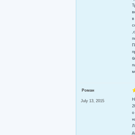
Т
в
в
с
,
п
П
п
б
п
м
Роман
Н
July 13, 2015
2
о
н
Л
д