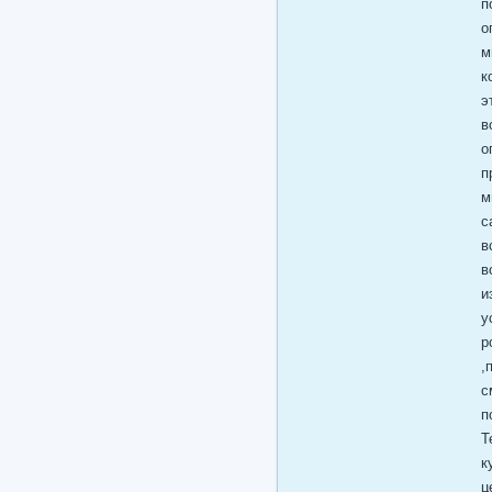
п
о
м
к
э
в
о
п
м
с
в
в
и
у
р
,
с
п
Т
к
ц