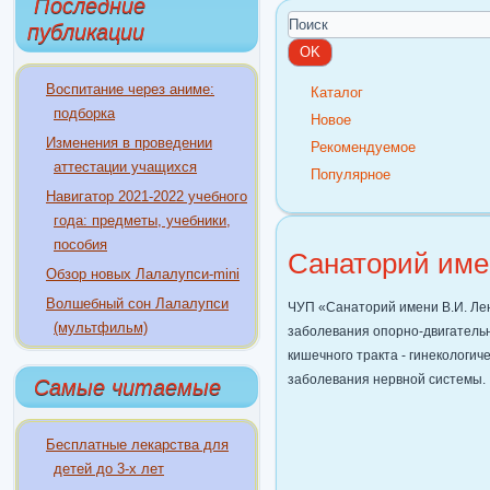
Последние
публикации
Воспитание через аниме:
Каталог
подборка
Новое
Изменения в проведении
Рекомендуемое
аттестации учащихся
Популярное
Навигатор 2021-2022 учебного
года: предметы, учебники,
пособия
Санаторий име
Обзор новых Лалалупси-mini
Волшебный сон Лалалупси
ЧУП «Санаторий имени В.И. Ле
(мультфильм)
заболевания опорно-двигательн
кишечного тракта - гинекологич
заболевания нервной системы.
Самые читаемые
Бесплатные лекарства для
детей до 3-х лет