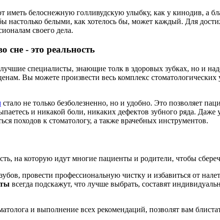
т иметь белоснежную голливудскую улыбку, как у кинодив, а б
убы настолько белыми, как хотелось бы, может каждый. Для дости
ионалам своего дела.
о сне - это реальность
 лучшие специалисты, знающие толк в здоровых зубках, но и на
енам. Вы можете произвести весь комплекс стоматологических у
м
стало не только безболезненно, но и удобно. Это позволяет пац
ыпаетесь и никакой боли, никаких дефектов зубного ряда. Даже 
ься походов к стоматологу, а также врачебных инструментов.
сть, на которую идут многие пациенты и родители, чтобы сбереч
убов, провести профессиональную чистку и избавиться от налет
сты
всегда подскажут, что лучше выбрать, составят индивидуал
матолога и выполнение всех рекомендаций, позволят вам блиста