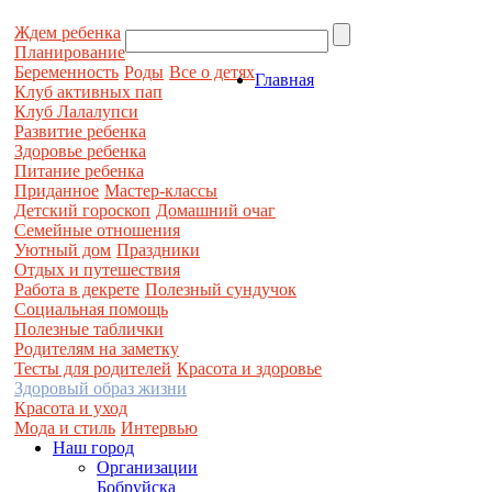
Ждем ребенка
Планирование
Беременность
Роды
Все о детях
Главная
Клуб активных пап
Клуб Лалалупси
Развитие ребенка
Здоровье ребенка
Питание ребенка
Приданное
Мастер-классы
Детский гороскоп
Домашний очаг
Семейные отношения
Уютный дом
Праздники
Отдых и путешествия
Работа в декрете
Полезный сундучок
Социальная помощь
Полезные таблички
Родителям на заметку
Тесты для родителей
Красота и здоровье
Здоровый образ жизни
Красота и уход
Мода и стиль
Интервью
Наш город
Организации
Бобруйска