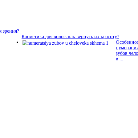
я зрения?
Косметика для волос: как вернуть их красоту?
Особенно
нумераци
зубов чел
в ...