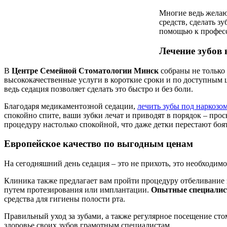
Многие ведь желаю
средств, сделать з
помощью к професс
Лечение зубов в
В
Центре Семейной Стоматологии Минск
собраны не только
высококачественные услуги в короткие сроки и по доступным ц
ведь седация позволяет сделать это быстро и без боли.
Благодаря медикаментозной седации,
лечить зубы под наркозо
спокойно спите, ваши зубки лечат и приводят в порядок – прос
процедуру настолько спокойной, что даже детки перестают боят
Европейское качество по выгодным ценам
На сегодняшний день седация – это не прихоть, это необходимо
Клиника также предлагает вам пройти процедуру отбеливание з
путем протезирования или имплантации.
Опытные специали
средства для гигиены полости рта.
Правильный уход за зубами, а также регулярное посещение сто
здоровье своих зубов грамотным специалистам.