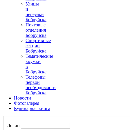
Улицы
и
переулки
Бобруйска
Почтовые
отделения
Бобруйска
Спортивные
секции
Бобруйска
Тематические
кружки
в
Бобруйске
Телефоны
первой
необходимости
Бобруйска
Новости
Фотогалерея
Кулинарная книга
Логин