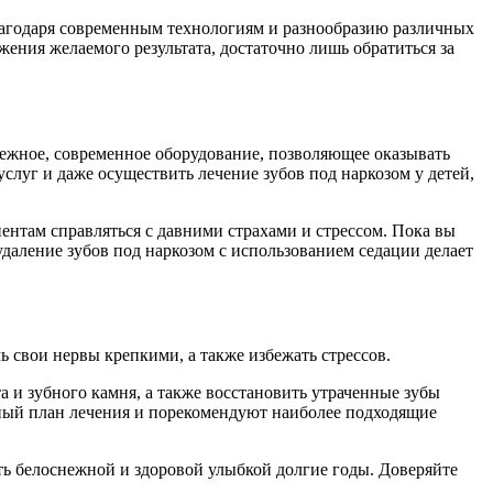
лагодаря современным технологиям и разнообразию различных
жения желаемого результата, достаточно лишь обратиться за
дежное, современное оборудование, позволяющее оказывать
слуг и даже осуществить лечение зубов под наркозом у детей,
иентам справляться с давними страхами и стрессом. Пока вы
удаление зубов под наркозом с использованием седации делает
ь свои нервы крепкими, а также избежать стрессов.
а и зубного камня, а также восстановить утраченные зубы
ьный план лечения и порекомендуют наиболее подходящие
ть белоснежной и здоровой улыбкой долгие годы. Доверяйте