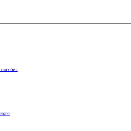
, пособия
чного