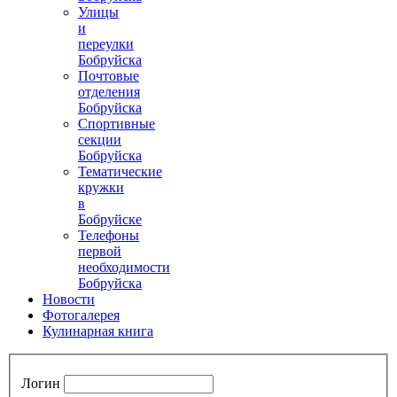
Улицы
и
переулки
Бобруйска
Почтовые
отделения
Бобруйска
Спортивные
секции
Бобруйска
Тематические
кружки
в
Бобруйске
Телефоны
первой
необходимости
Бобруйска
Новости
Фотогалерея
Кулинарная книга
Логин