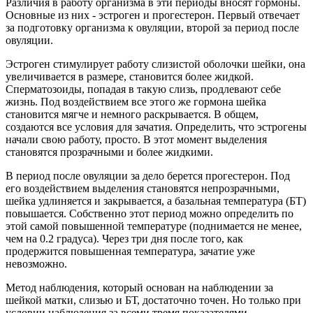
Различия в работу организма в эти периоды вносят гормоны.
Основные из них - эстроген и прогестерон. Первый отвечает
за подготовку организма к овуляции, второй за период после
овуляции.
Эстроген стимулирует работу слизистой оболочки шейки, она
увеличивается в размере, становится более жидкой.
Сперматозоиды, попадая в такую слизь, продлевают себе
жизнь. Под воздействием все этого же гормона шейка
становится мягче и немного раскрывается. В общем,
создаются все условия для зачатия. Определить, что эстрогены
начали свою работу, просто. В этот момент выделения
становятся прозрачными и более жидкими.
В период после овуляции за дело берется прогестерон. Под
его воздействием выделения становятся непрозрачными,
шейка удлиняется и закрывается, а базальная температура (БТ)
повышается. Собственно этот период можно определить по
этой самой повышенной температуре (поднимается не менее,
чем на 0.2 градуса). Через три дня после того, как
продержится повышенная температура, зачатие уже
невозможно.
Метод наблюдения, который основан на наблюдении за
шейкой матки, слизью и БТ, достаточно точен. Но только при
условии наблюдения за всеми тремя показателями.