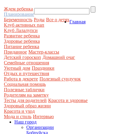
Ждем ребенка
Планирование
Беременность
Роды
Все о детях
Главная
Клуб активных пап
Клуб Лалалупси
Развитие ребенка
Здоровье ребенка
Питание ребенка
Приданное
Мастер-классы
Детский гороскоп
Домашний очаг
Семейные отношения
Уютный дом
Праздники
Отдых и путешествия
Работа в декрете
Полезный сундучок
Социальная помощь
Полезные таблички
Родителям на заметку
Тесты для родителей
Красота и здоровье
Здоровый образ жизни
Красота и уход
Мода и стиль
Интервью
Наш город
Организации
Бобруйска