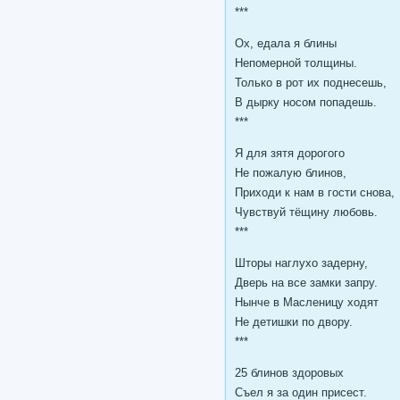
***
Ох, едала я блины
Непомерной толщины.
Только в рот их поднесешь,
В дырку носом попадешь.
***
Я для зятя дорогого
Не пожалую блинов,
Приходи к нам в гости снова,
Чувствуй тёщину любовь.
***
Шторы наглухо задерну,
Дверь на все замки запру.
Нынче в Масленицу ходят
Не детишки по двору.
***
25 блинов здоровых
Съел я за один присест.