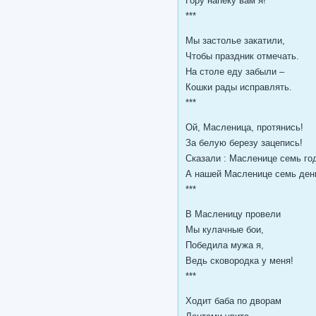
Гору напеку вам я!
***
Мы застолье закатили,
Чтобы праздник отмечать.
На столе еду забыли –
Кошки рады исправлять.
***
Ой, Масленица, протянись!
За белую березу зацепись!
Сказали : Масленице семь го
А нашей Масленице семь ден
***
В Масленицу провели
Мы кулачные бои,
Победила мужа я,
Ведь сковородка у меня!
***
Ходит баба по дворам