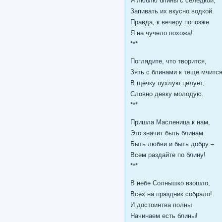
Я люблю блины с селедкой,
Запивать их вкусно водкой.
Правда, к вечеру попозже
Я на чучело похожа!
***
Поглядите, что творится,
Зять с блинами к теще мчится
В щечку пухлую целует,
Словно девку молодую.
***
Пришла Масленица к нам,
Это значит быть блинам.
Быть любви и быть добру –
Всем раздайте по блину!
***
В небе Солнышко взошло,
Всех на праздник собрало!
И достоинтва полны
Начинаем есть блины!