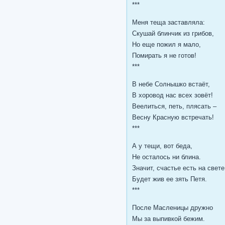
***
Меня теща заставляла:
Скушай блинчик из грибов,
Но еще пожил я мало,
Помирать я не готов!
***
В небе Солнышко встаёт,
В хоровод нас всех зовёт!
Веелиться, петь, плясать –
Весну Красную встречать!
***
А у тещи, вот беда,
Не осталось ни блина.
Значит, счастье есть на свете
Будет жив ее зять Петя.
***
После Масленицы дружно
Мы за выпивкой бежим.