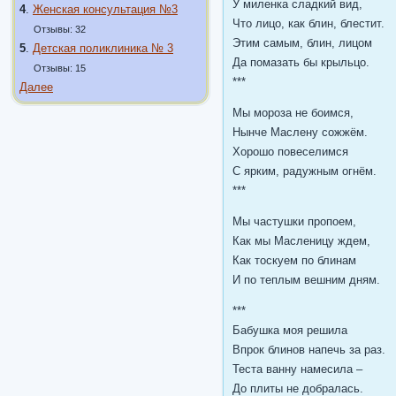
У миленка сладкий вид,
4
.
Женская консультация №3
Что лицо, как блин, блестит.
Отзывы: 32
Этим самым, блин, лицом
5
.
Детская поликлиника № 3
Да помазать бы крыльцо.
Отзывы: 15
***
Далее
Мы мороза не боимся,
Нынче Маслену сожжём.
Хорошо повеселимся
С ярким, радужным огнём.
***
Мы частушки пропоем,
Как мы Масленицу ждем,
Как тоскуем по блинам
И по теплым вешним дням.
***
Бабушка моя решила
Впрок блинов напечь за раз.
Теста ванну намесила –
До плиты не добралась.