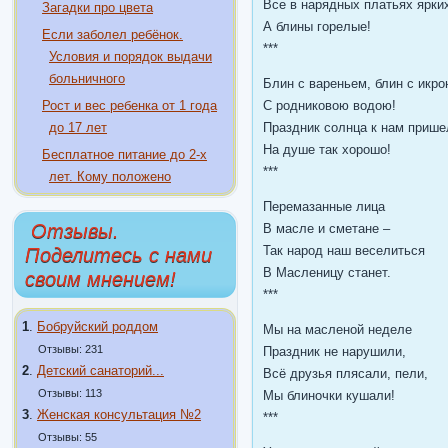
Все в нарядных платьях ярки
Загадки про цвета
А блины горелые!
Если заболел ребёнок.
***
Условия и порядок выдачи
больничного
Блин с вареньем, блин с икро
Рост и вес ребенка от 1 года
С родниковою водою!
до 17 лет
Праздник солнца к нам прише
На душе так хорошо!
Бесплатное питание до 2-х
***
лет. Кому положено
Перемазанные лица
Отзывы.
В масле и сметане –
Так народ наш веселиться
Поделитесь с нами
В Масленицу станет.
своим мнением!
***
1
.
Бобруйский роддом
Мы на масленой неделе
Отзывы: 231
Праздник не нарушили,
2
.
Детский санаторий...
Всё друзья плясали, пели,
Отзывы: 113
Мы блиночки кушали!
3
.
Женская консультация №2
***
Отзывы: 55