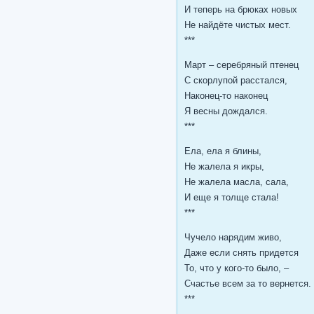
И теперь на брюках новых
Не найдёте чистых мест.
***
Март – серебряный птенец
С скорлупой расстался,
Наконец-то наконец
Я весны дождался.
***
Ела, ела я блины,
Не жалела я икры,
Не жалела масла, сала,
И еще я толще стала!
***
Чучело нарядим живо,
Даже если снять придется
То, что у кого-то было, –
Счастье всем за то вернется.
***