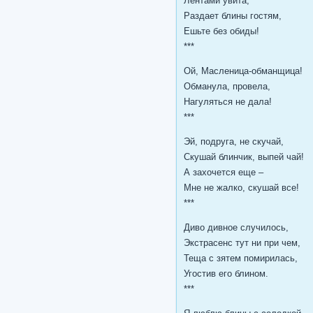
Лентами увита,
Раздает блины гостям,
Ешьте без обиды!
***
Ой, Масленица-обманщица!
Обманула, провела,
Нагуляться не дала!
***
Эй, подруга, не скучай,
Скушай блинчик, выпей чай!
А захочется еще –
Мне не жалко, скушай все!
***
Диво дивное случилось,
Экстрасенс тут ни при чем,
Теща с зятем помирилась,
Угостив его блином.
***