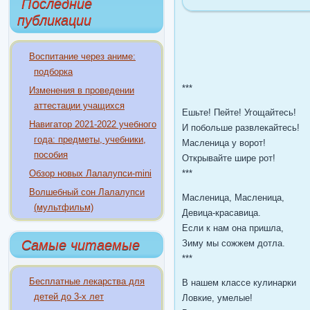
Последние
публикации
Воспитание через аниме:
подборка
***
Изменения в проведении
аттестации учащихся
Ешьте! Пейте! Угощайтесь!
Навигатор 2021-2022 учебного
И побольше развлекайтесь!
года: предметы, учебники,
Масленица у ворот!
пособия
Открывайте шире рот!
Обзор новых Лалалупси-mini
***
Волшебный сон Лалалупси
Масленица, Масленица,
(мультфильм)
Девица-красавица.
Если к нам она пришла,
Самые читаемые
Зиму мы сожжем дотла.
***
Бесплатные лекарства для
В нашем классе кулинарки
детей до 3-х лет
Ловкие, умелые!