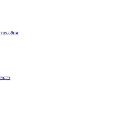
, пособия
чного