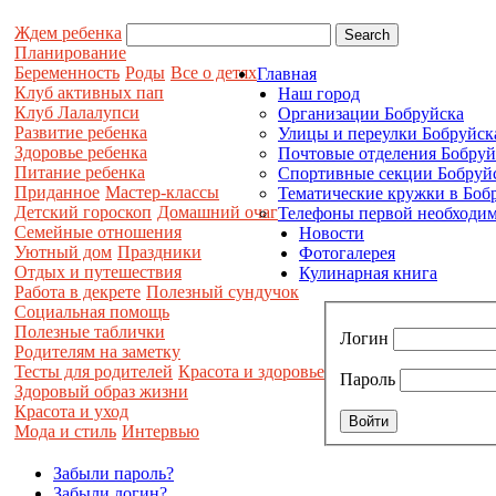
Ждем ребенка
Планирование
Беременность
Роды
Все о детях
Главная
Клуб активных пап
Наш город
Клуб Лалалупси
Организации Бобруйска
Развитие ребенка
Улицы и переулки Бобруйск
Здоровье ребенка
Почтовые отделения Бобруй
Питание ребенка
Спортивные секции Бобруй
Приданное
Мастер-классы
Тематические кружки в Боб
Детский гороскоп
Домашний очаг
Телефоны первой необходим
Семейные отношения
Новости
Уютный дом
Праздники
Фотогалерея
Отдых и путешествия
Кулинарная книга
Работа в декрете
Полезный сундучок
Социальная помощь
Полезные таблички
Логин
Родителям на заметку
Тесты для родителей
Красота и здоровье
Пароль
Здоровый образ жизни
Красота и уход
Мода и стиль
Интервью
Забыли пароль?
Забыли логин?