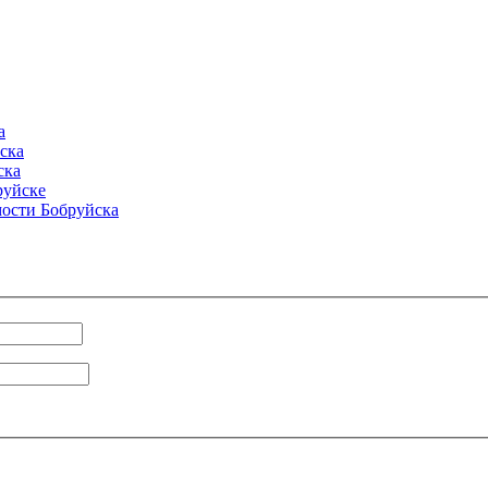
а
ска
ска
руйске
ости Бобруйска