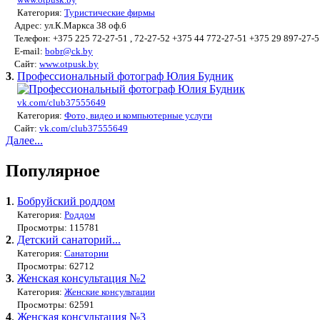
Категория:
Туристические фирмы
Адрес: ул.К.Маркса 38 оф.6
Телефон: +375 225 72-27-51 , 72-27-52 +375 44 772-27-51 +375 29 897-27-5
E-mail:
bobr@ck.by
Сайт:
www.otpusk.by
3
.
Профессиональный фотограф Юлия Будник
vk.com/club37555649
Категория:
Фото, видео и компьютерные услуги
Сайт:
vk.com/club37555649
Далее...
Популярное
1
.
Бобруйский роддом
Категория:
Роддом
Просмотры: 115781
2
.
Детский санаторий...
Категория:
Санатории
Просмотры: 62712
3
.
Женская консультация №2
Категория:
Женские консультации
Просмотры: 62591
4
.
Женская консультация №3