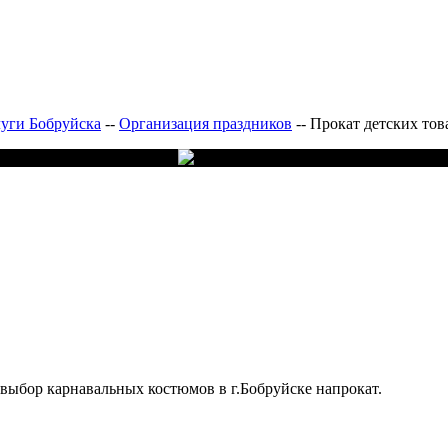
луги Бобруйска
--
Организация праздников
--
Прокат детских тов
выбор карнавальных костюмов в г.Бобруйске напрокат.