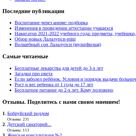
Последние публикации
Воспитание через аниме: подборка
Изменения в проведении аттестации учащихся
Навигатор 2021-2022 учебного года: предметы, учебники
Обзор новых Лалалупси-mini
Волшебный сон Лалалупси (мультфильм)
Самые читаемые
Бесплатные лекарства для детей до 3-х лет
Загадки про цвета
Если заболел ребёнок. Условия и порядок выдачи больни
Рост и вес ребенка от 1 года до 17 лет
Бесплатное питание до 2-х лет. Кому положено
Отзывы. Поделитесь с нами своим мнением!
1
.
Бобруйский роддом
Отзывы: 231
2
.
Детский санаторий...
Отзывы: 113
3
.
Женская консультация №2