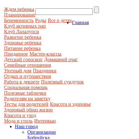
Ждем ребенка
Планирование
Беременность
Роды
Все о детях
Главная
Клуб активных пап
Клуб Лалалупси
Развитие ребенка
Здоровье ребенка
Питание ребенка
Приданное
Мастер-классы
Детский гороскоп
Домашний очаг
Семейные отношения
Уютный дом
Праздники
Отдых и путешествия
Работа в декрете
Полезный сундучок
Социальная помощь
Полезные таблички
Родителям на заметку
Тесты для родителей
Красота и здоровье
Здоровый образ жизни
Красота и уход
Мода и стиль
Интервью
Наш город
Организации
Бобруйска