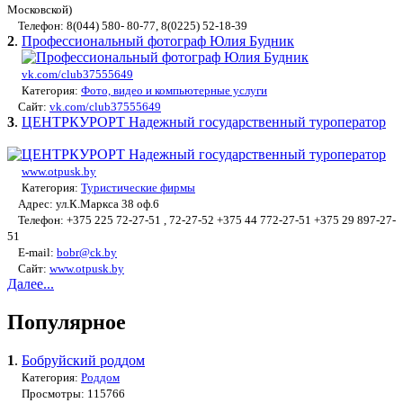
Московской)
Телефон: 8(044) 580- 80-77, 8(0225) 52-18-39
2
.
Профессиональный фотограф Юлия Будник
vk.com/club37555649
Категория:
Фото, видео и компьютерные услуги
Сайт:
vk.com/club37555649
3
.
ЦЕНТРКУРОРТ Надежный государственный туроператор
www.otpusk.by
Категория:
Туристические фирмы
Адрес: ул.К.Маркса 38 оф.6
Телефон: +375 225 72-27-51 , 72-27-52 +375 44 772-27-51 +375 29 897-27-
51
E-mail:
bobr@ck.by
Сайт:
www.otpusk.by
Далее...
Популярное
1
.
Бобруйский роддом
Категория:
Роддом
Просмотры: 115766