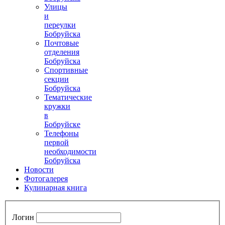
Улицы
и
переулки
Бобруйска
Почтовые
отделения
Бобруйска
Спортивные
секции
Бобруйска
Тематические
кружки
в
Бобруйске
Телефоны
первой
необходимости
Бобруйска
Новости
Фотогалерея
Кулинарная книга
Логин