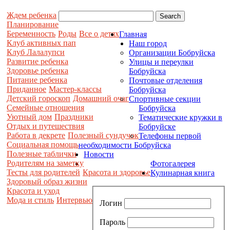
Ждем ребенка
Планирование
Беременность
Роды
Все о детях
Главная
Клуб активных пап
Наш город
Клуб Лалалупси
Организации Бобруйска
Развитие ребенка
Улицы и переулки
Здоровье ребенка
Бобруйска
Питание ребенка
Почтовые отделения
Приданное
Мастер-классы
Бобруйска
Детский гороскоп
Домашний очаг
Спортивные секции
Семейные отношения
Бобруйска
Уютный дом
Праздники
Тематические кружки в
Отдых и путешествия
Бобруйске
Работа в декрете
Полезный сундучок
Телефоны первой
Социальная помощь
необходимости Бобруйска
Полезные таблички
Новости
Родителям на заметку
Фотогалерея
Тесты для родителей
Красота и здоровье
Кулинарная книга
Здоровый образ жизни
Красота и уход
Мода и стиль
Интервью
Логин
Пароль