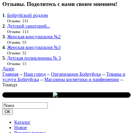
Отзывы. Поделитесь с нами своим мнением!
1
.
Бобруйский роддом
Отзывы: 231
2
.
Детский санаторий...
Отзывы: 113
3
.
Женская консультация №2
Отзывы: 55
4
.
Женская консультация №3
Отзывы: 32
5
.
Детская поликлиника № 3
Отзывы: 15
Далее
Главная
--
Наш город
--
Организации Бобруйска
--
Товары и
услуги Бобруйска
--
Магазины косметики и парфюмерии
--
Тиандэ
Каталог
Новое
Рекомендуемое