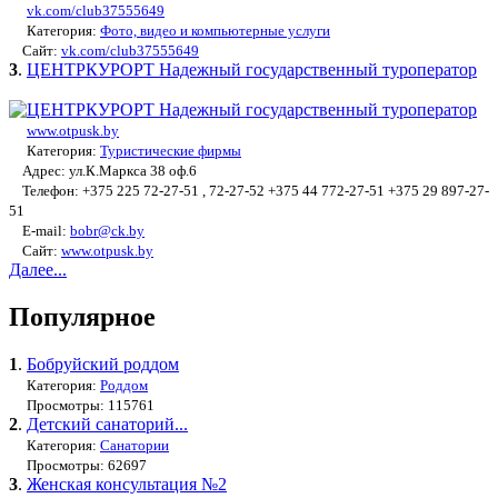
vk.com/club37555649
Категория:
Фото, видео и компьютерные услуги
Сайт:
vk.com/club37555649
3
.
ЦЕНТРКУРОРТ Надежный государственный туроператор
www.otpusk.by
Категория:
Туристические фирмы
Адрес: ул.К.Маркса 38 оф.6
Телефон: +375 225 72-27-51 , 72-27-52 +375 44 772-27-51 +375 29 897-27-
51
E-mail:
bobr@ck.by
Сайт:
www.otpusk.by
Далее...
Популярное
1
.
Бобруйский роддом
Категория:
Роддом
Просмотры: 115761
2
.
Детский санаторий...
Категория:
Санатории
Просмотры: 62697
3
.
Женская консультация №2