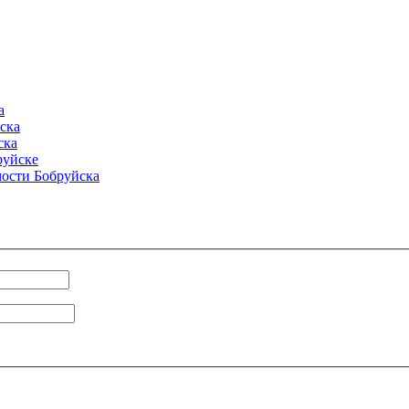
а
ска
ска
руйске
ости Бобруйска