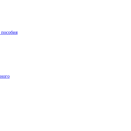
, пособия
чного