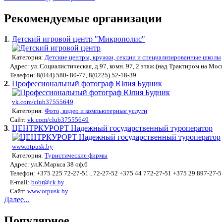
Рекомендуемые организации
1
.
Детский игровой центр "Микрополис"
Категория:
Детские центры, кружки, секции и специализированные школы
Адрес: ул. Социалистическая, д.97, комн. 97, 2 этаж (над Трактиром на Мос
Телефон: 8(044) 580- 80-77, 8(0225) 52-18-39
2
.
Профессиональный фотограф Юлия Будник
vk.com/club37555649
Категория:
Фото, видео и компьютерные услуги
Сайт:
vk.com/club37555649
3
.
ЦЕНТРКУРОРТ Надежный государственный туроператор
www.otpusk.by
Категория:
Туристические фирмы
Адрес: ул.К.Маркса 38 оф.6
Телефон: +375 225 72-27-51 , 72-27-52 +375 44 772-27-51 +375 29 897-27-5
E-mail:
bobr@ck.by
Сайт:
www.otpusk.by
Далее...
Популярное