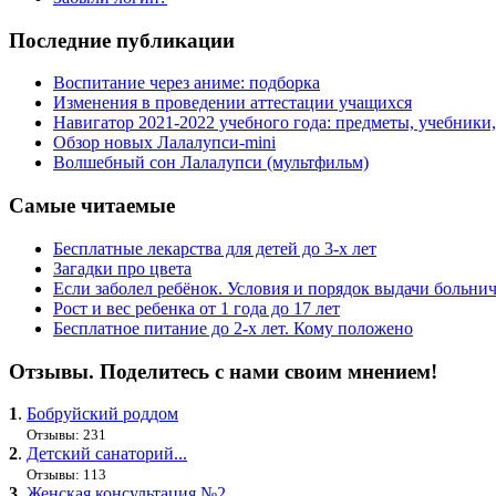
Последние публикации
Воспитание через аниме: подборка
Изменения в проведении аттестации учащихся
Навигатор 2021-2022 учебного года: предметы, учебники
Обзор новых Лалалупси-mini
Волшебный сон Лалалупси (мультфильм)
Самые читаемые
Бесплатные лекарства для детей до 3-х лет
Загадки про цвета
Если заболел ребёнок. Условия и порядок выдачи больни
Рост и вес ребенка от 1 года до 17 лет
Бесплатное питание до 2-х лет. Кому положено
Отзывы. Поделитесь с нами своим мнением!
1
.
Бобруйский роддом
Отзывы: 231
2
.
Детский санаторий...
Отзывы: 113
3
.
Женская консультация №2