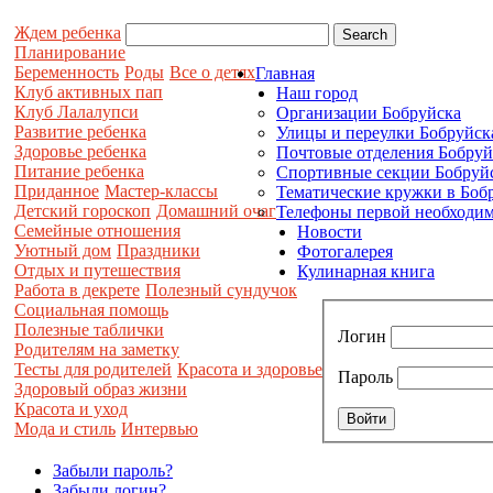
Ждем ребенка
Планирование
Беременность
Роды
Все о детях
Главная
Клуб активных пап
Наш город
Клуб Лалалупси
Организации Бобруйска
Развитие ребенка
Улицы и переулки Бобруйск
Здоровье ребенка
Почтовые отделения Бобруй
Питание ребенка
Спортивные секции Бобруй
Приданное
Мастер-классы
Тематические кружки в Боб
Детский гороскоп
Домашний очаг
Телефоны первой необходим
Семейные отношения
Новости
Уютный дом
Праздники
Фотогалерея
Отдых и путешествия
Кулинарная книга
Работа в декрете
Полезный сундучок
Социальная помощь
Полезные таблички
Логин
Родителям на заметку
Тесты для родителей
Красота и здоровье
Пароль
Здоровый образ жизни
Красота и уход
Мода и стиль
Интервью
Забыли пароль?
Забыли логин?