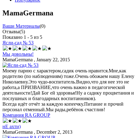
MamaGermana
Ваши Материалы
(0)
Отзывы
(5)
Показано 1 - 5 из 5
Ясли-сад № 53
Мы довольны!
MamaGermana
, January 22, 2015
Моему парню с характером,садик очень нравится.Мне,как
родителю (по наблюдениям) тоже.Очень обожаем нашу Елену
Николаевну.Это чудо-воспитатель.Видно,что для нее это не
работа,а ПРИЗВАНИЕ,что очень важно в педагогической
деятельности!Дай Бог ей здоровья!Ну а садику процветания и
послушных и благодарных воспитанников).
Всегда идёт отчёт за каждую копеечку.Питание и прочий
персонал отменный.Мы рады,ребёнок счастлив!
Компания RA GROUP
нЕ ахти)
MamaGermana
, December 2, 2013