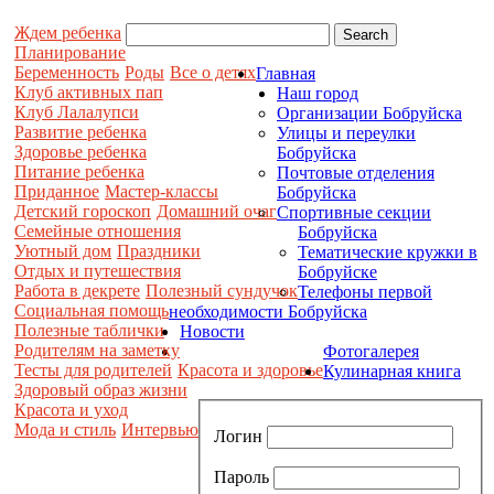
Ждем ребенка
Планирование
Беременность
Роды
Все о детях
Главная
Клуб активных пап
Наш город
Клуб Лалалупси
Организации Бобруйска
Развитие ребенка
Улицы и переулки
Здоровье ребенка
Бобруйска
Питание ребенка
Почтовые отделения
Приданное
Мастер-классы
Бобруйска
Детский гороскоп
Домашний очаг
Спортивные секции
Семейные отношения
Бобруйска
Уютный дом
Праздники
Тематические кружки в
Отдых и путешествия
Бобруйске
Работа в декрете
Полезный сундучок
Телефоны первой
Социальная помощь
необходимости Бобруйска
Полезные таблички
Новости
Родителям на заметку
Фотогалерея
Тесты для родителей
Красота и здоровье
Кулинарная книга
Здоровый образ жизни
Красота и уход
Мода и стиль
Интервью
Логин
Пароль