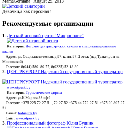
MamaGermana
, August 25, 2013
Девочки,а как персонал?
Рекомендуемые организации
1
.
Детский игровой центр "Микрополис"
Категория:
Детские центры, кружки, секции и специализированные
школы
Адрес: ул. Социалистическая, д.97, комн. 97, 2 этаж (над Трактиром на
Московской)
Телефон: 8(044) 580- 80-77, 8(0225) 52-18-39
2
.
ЦЕНТРКУРОРТ Надежный государственный туроператор
www.otpusk.by
Категория:
Туристические фирмы
Адрес: ул.К.Маркса 38 оф.6
Телефон: +375 225 72-27-51 , 72-27-52 +375 44 772-27-51 +375 29 897-27-
51
E-mail:
bobr@ck.by
Сайт:
www.otpusk.by
3
.
Профессиональный фотограф Юлия Будник