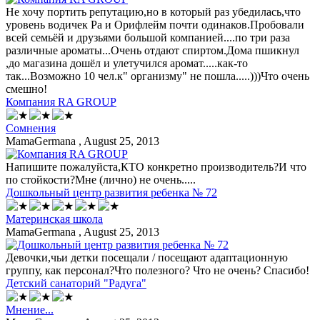
Не хочу портить репутацию,но в который раз убедилась,что
уровень водичек Ра и Орифлейм почти одинаков.Пробовали
всей семьёй и друзьями большой компанией....по три раза
различные ароматы...Очень отдают спиртом.Дома пшикнул
,до магазина дошёл и улетучился аромат.....как-то
так...Возможно 10 чел.к" организму" не пошла.....)))Что очень
смешно!
Компания RA GROUP
Сомнения
MamaGermana
, August 25, 2013
Напишите пожалуйста,КТО конкретно производитель?И что
по стойкости?Мне (лично) не очень.....
Дошкольный центр развития ребенка № 72
Материнская школа
MamaGermana
, August 25, 2013
Девочки,чьи детки посещали / посещают адаптационную
группу, как персонал?Что полезного? Что не очень? Спасибо!
Детский санаторий "Радуга"
Мнение...