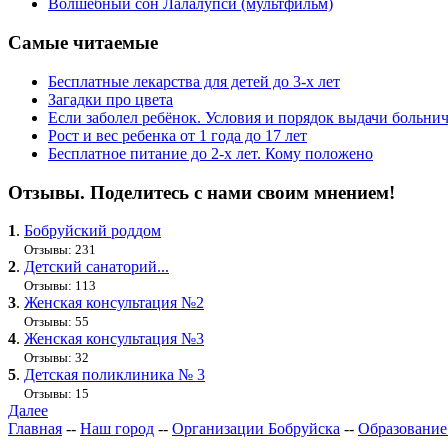
Волшебный сон Лалалупси (мультфильм)
Самые читаемые
Бесплатные лекарства для детей до 3-х лет
Загадки про цвета
Если заболел ребёнок. Условия и порядок выдачи больни
Рост и вес ребенка от 1 года до 17 лет
Бесплатное питание до 2-х лет. Кому положено
Отзывы. Поделитесь с нами своим мнением!
1
.
Бобруйский роддом
Отзывы: 231
2
.
Детский санаторий...
Отзывы: 113
3
.
Женская консультация №2
Отзывы: 55
4
.
Женская консультация №3
Отзывы: 32
5
.
Детская поликлиника № 3
Отзывы: 15
Далее
Главная
--
Наш город
--
Организации Бобруйска
--
Образование