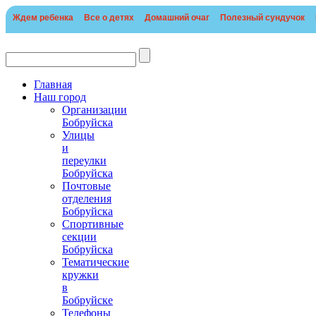
Ждем ребенка
Все о детях
Домашний очаг
Полезный сундучок
Главная
Наш город
Организации
Бобруйска
Улицы
и
переулки
Бобруйска
Почтовые
отделения
Бобруйска
Спортивные
секции
Бобруйска
Тематические
кружки
в
Бобруйске
Телефоны