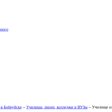
чного
 в Бобруйске
--
Училища, лицеи, колледжи и ВУЗы
--
Училище ол