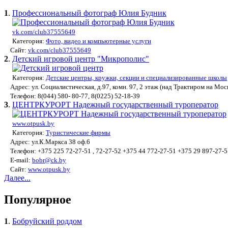
1
.
Профессиональный фотограф Юлия Будник
vk.com/club37555649
Категория:
Фото, видео и компьютерные услуги
Сайт:
vk.com/club37555649
2
.
Детский игровой центр "Микрополис"
Категория:
Детские центры, кружки, секции и специализированные школы
Адрес: ул. Социалистическая, д.97, комн. 97, 2 этаж (над Трактиром на Мос
Телефон: 8(044) 580- 80-77, 8(0225) 52-18-39
3
.
ЦЕНТРКУРОРТ Надежный государственный туроператор
www.otpusk.by
Категория:
Туристические фирмы
Адрес: ул.К.Маркса 38 оф.6
Телефон: +375 225 72-27-51 , 72-27-52 +375 44 772-27-51 +375 29 897-27-5
E-mail:
bobr@ck.by
Сайт:
www.otpusk.by
Далее...
Популярное
1
.
Бобруйский роддом