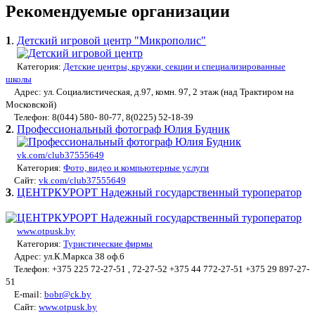
Рекомендуемые организации
1
.
Детский игровой центр "Микрополис"
Категория:
Детские центры, кружки, секции и специализированные
школы
Адрес: ул. Социалистическая, д.97, комн. 97, 2 этаж (над Трактиром на
Московской)
Телефон: 8(044) 580- 80-77, 8(0225) 52-18-39
2
.
Профессиональный фотограф Юлия Будник
vk.com/club37555649
Категория:
Фото, видео и компьютерные услуги
Сайт:
vk.com/club37555649
3
.
ЦЕНТРКУРОРТ Надежный государственный туроператор
www.otpusk.by
Категория:
Туристические фирмы
Адрес: ул.К.Маркса 38 оф.6
Телефон: +375 225 72-27-51 , 72-27-52 +375 44 772-27-51 +375 29 897-27-
51
E-mail:
bobr@ck.by
Сайт:
www.otpusk.by