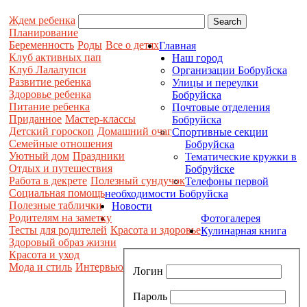
Ждем ребенка
Планирование
Беременность
Роды
Все о детях
Главная
Клуб активных пап
Наш город
Клуб Лалалупси
Организации Бобруйска
Развитие ребенка
Улицы и переулки
Здоровье ребенка
Бобруйска
Питание ребенка
Почтовые отделения
Приданное
Мастер-классы
Бобруйска
Детский гороскоп
Домашний очаг
Спортивные секции
Семейные отношения
Бобруйска
Уютный дом
Праздники
Тематические кружки в
Отдых и путешествия
Бобруйске
Работа в декрете
Полезный сундучок
Телефоны первой
Социальная помощь
необходимости Бобруйска
Полезные таблички
Новости
Родителям на заметку
Фотогалерея
Тесты для родителей
Красота и здоровье
Кулинарная книга
Здоровый образ жизни
Красота и уход
Мода и стиль
Интервью
Логин
Пароль