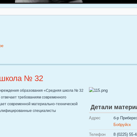
ое
школа № 32
учреждения образования «Средняя школа № 32
а отвечает требованиям современного
ает современной материально-технической
Детали матери
валифицированные специалисты
Адрес
б-р Приберез
Бобруйск
Телефон
8 (0225) 55-4