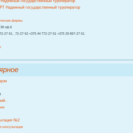
адежный государственный туроператор
ические фирмы
38 оф.6
-27-51 , 72-27-52 +375 44 772-27-51 +375 29 897-27-51
y
ярное
ддом
3
ий...
рии
льтация №2
е консультации