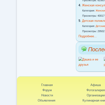
Просмотры: 62583
4
.
Женская консу
Категория:
Женски
Просмотры: 40017
5
.
Детская поликл
Категория:
Детские
Просмотры: 29502
Подробнее...
После
Главная
Афиша
Форум
Фотогалерея
Новости
Организации
Объявления
Кулинарная кни