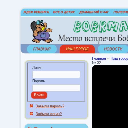
ЖДЕМ РЕБЕНКА
ВСЕ О ДЕТЯХ
ДОМАШНИЙ ОЧАГ
ПОЛЕЗН
ГЛАВНАЯ
НАШ ГОРОД
НОВОСТИ
Главная
--
Наш горо
№ 32
Логин
Пароль
Забыли пароль?
Забыли логин?