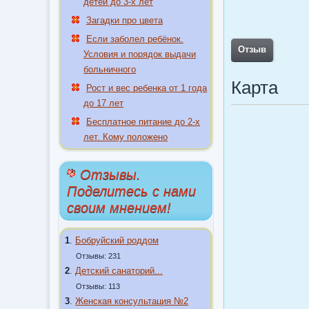
детей до 3-х лет
Загадки про цвета
Если заболел ребёнок.
Отзыв
Условия и порядок выдачи
больничного
Карта
Рост и вес ребенка от 1 года
до 17 лет
Бесплатное питание до 2-х
лет. Кому положено
Отзывы.
Поделитесь с нами
своим мнением!
1
.
Бобруйский роддом
Отзывы: 231
2
.
Детский санаторий...
Отзывы: 113
3
.
Женская консультация №2