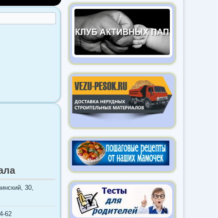
ала
инский, 30,
4-62