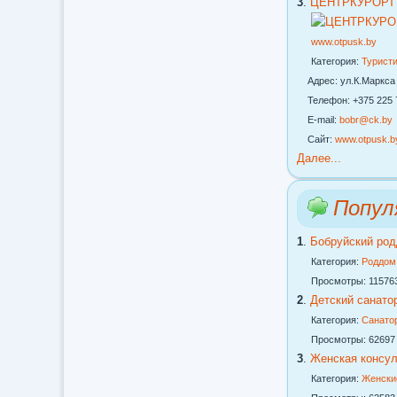
3
.
ЦЕНТРКУРОРТ Н
www.otpusk.by
Категория:
Турист
Адрес: ул.К.Маркса 
Телефон: +375 225 72
E-mail:
bobr@ck.by
Сайт:
www.otpusk.b
Далее...
Попул
1
.
Бобруйский ро
Категория:
Роддом
Просмотры: 11576
2
.
Детский санатор
Категория:
Санато
Просмотры: 62697
3
.
Женская консу
Категория:
Женски