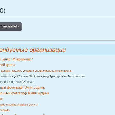
0)
ет первым!
»
ендуемые организации
й центр "Микрополис"
 центры, кружки, секции и специализированные школы
ическая, д.97, комн. 97, 2 этаж (над Трактиром на Московской)
 80-77, 8(0225) 52-18-39
ный фотограф Юлия Будник
49
идео и компьютерные услуги
7555649