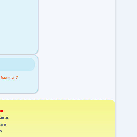
ма
связь
йта
а