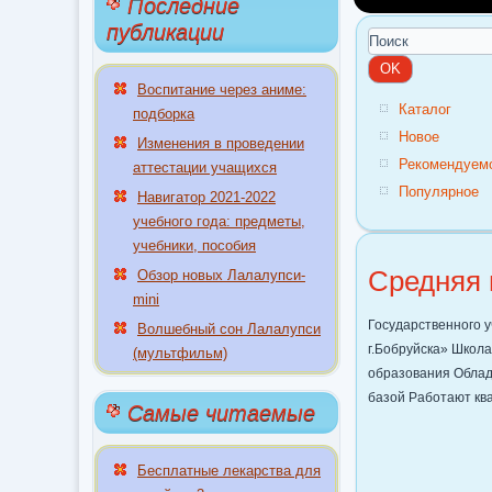
Последние
публикации
Воспитание через аниме:
Каталог
подборка
Новое
Изменения в проведении
Рекомендуем
аттестации учащихся
Популярное
Навигатор 2021-2022
учебного года: предметы,
учебники, пособия
Средняя 
Обзор новых Лалалупси-
mini
Государственного 
Волшебный сон Лалалупси
г.Бобруйска» Школ
(мультфильм)
образования Облад
базой Работают к
Самые читаемые
Бесплатные лекарства для