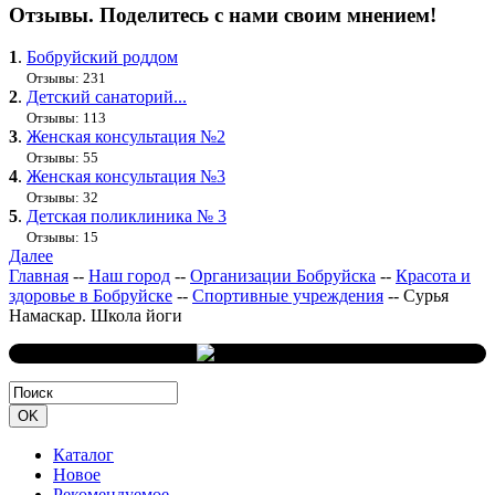
Отзывы. Поделитесь с нами своим мнением!
1
.
Бобруйский роддом
Отзывы: 231
2
.
Детский санаторий...
Отзывы: 113
3
.
Женская консультация №2
Отзывы: 55
4
.
Женская консультация №3
Отзывы: 32
5
.
Детская поликлиника № 3
Отзывы: 15
Далее
Главная
--
Наш город
--
Организации Бобруйска
--
Красота и
здоровье в Бобруйске
--
Спортивные учреждения
--
Сурья
Намаскар. Школа йоги
Каталог
Новое
Рекомендуемое