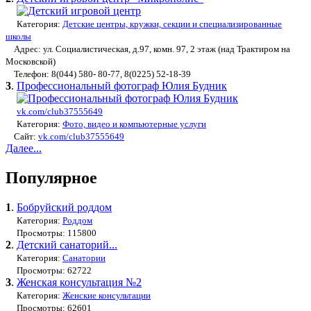
Категория:
Детские центры, кружки, секции и специализированные
школы
Адрес: ул. Социалистическая, д.97, комн. 97, 2 этаж (над Трактиром на
Московской)
Телефон: 8(044) 580- 80-77, 8(0225) 52-18-39
3
.
Профессиональный фотограф Юлия Будник
vk.com/club37555649
Категория:
Фото, видео и компьютерные услуги
Сайт:
vk.com/club37555649
Далее...
Популярное
1
.
Бобруйский роддом
Категория:
Роддом
Просмотры: 115800
2
.
Детский санаторий...
Категория:
Санатории
Просмотры: 62722
3
.
Женская консультация №2
Категория:
Женские консультации
Просмотры: 62601