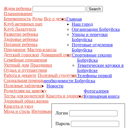
Ждем ребенка
Планирование
Беременность
Роды
Все о детях
Главная
Клуб активных пап
Наш город
Клуб Лалалупси
Организации Бобруйска
Развитие ребенка
Улицы и переулки
Здоровье ребенка
Бобруйска
Питание ребенка
Почтовые отделения
Приданное
Мастер-классы
Бобруйска
Детский гороскоп
Домашний очаг
Спортивные секции
Семейные отношения
Бобруйска
Уютный дом
Праздники
Тематические кружки в
Отдых и путешествия
Бобруйске
Работа в декрете
Полезный сундучок
Телефоны первой
Социальная помощь
необходимости Бобруйска
Полезные таблички
Новости
Родителям на заметку
Фотогалерея
Тесты для родителей
Красота и здоровье
Кулинарная книга
Здоровый образ жизни
Красота и уход
Мода и стиль
Интервью
Логин
Пароль