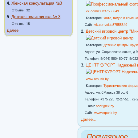
4
.
Женская консультация №3
Отзывы: 32
vk.com/club37555649
5
.
Детская поликлиника № 3
Категория:
Фото, видео и компь
Отзывы: 15
Сайт:
vk.com/club37555649
Далее
2
.
Детский игровой центр "Ми
Категория:
Детские центры, кру
Адрес: ул. Социалистическая, д.97
Телефон: 8(044) 580- 80-77, 8(022
3
.
ЦЕНТРКУРОРТ Надежный го
www.otpusk.by
Категория:
Туристические фирм
Адрес: ул.К.Маркса 38 оф.6
Телефон: +375 225 72-27-51 , 72-2
E-mail:
bobr@ck.by
Сайт:
www.otpusk.by
Далее...
Популярное