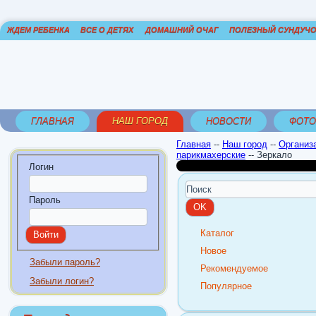
ЖДЕМ РЕБЕНКА
ВСЕ О ДЕТЯХ
ДОМАШНИЙ ОЧАГ
ПОЛЕЗНЫЙ СУНДУЧ
ГЛАВНАЯ
НАШ ГОРОД
НОВОСТИ
ФОТО
Главная
--
Наш город
--
Организ
парикмахерские
--
Зеркало
Логин
Пароль
Каталог
Новое
Забыли пароль?
Рекомендуемое
Забыли логин?
Популярное