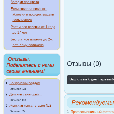
Загадки про цвета
Если заболел ребёнок.
Условия и порядок выдачи
больничного
Рост и вес ребенка от 1 года
до 17 лет
Бесплатное питание до 2-х
лет. Кому положено
Отзывы.
Отзывы (0)
Поделитесь с нами
своим мнением!
Ваш отзыв будет первым!
1
.
Бобруйский роддом
Отзывы: 231
2
.
Детский санаторий...
Отзывы: 113
Рекомендуемы
3
.
Женская консультация №2
Отзывы: 55
1
.
Профессиональный фотогр