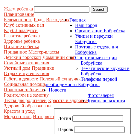
Ждем ребенка
Планирование
Беременность
Роды
Все о детях
Главная
Клуб активных пап
Наш город
Клуб Лалалупси
Организации Бобруйска
Развитие ребенка
Улицы и переулки
Здоровье ребенка
Бобруйска
Питание ребенка
Почтовые отделения
Приданное
Мастер-классы
Бобруйска
Детский гороскоп
Домашний очаг
Спортивные секции
Семейные отношения
Бобруйска
Уютный дом
Праздники
Тематические кружки в
Отдых и путешествия
Бобруйске
Работа в декрете
Полезный сундучок
Телефоны первой
Социальная помощь
необходимости Бобруйска
Полезные таблички
Новости
Родителям на заметку
Фотогалерея
Тесты для родителей
Красота и здоровье
Кулинарная книга
Здоровый образ жизни
Красота и уход
Мода и стиль
Интервью
Логин
Пароль