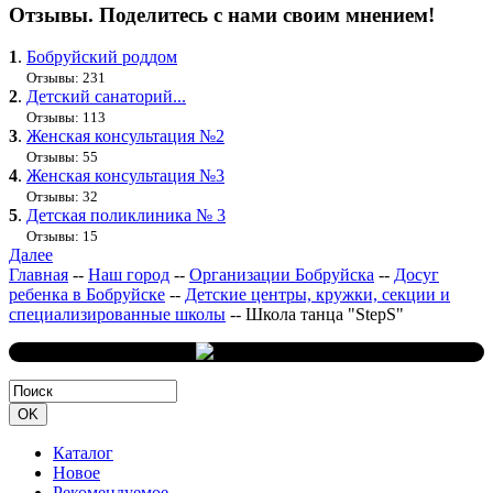
Отзывы. Поделитесь с нами своим мнением!
1
.
Бобруйский роддом
Отзывы: 231
2
.
Детский санаторий...
Отзывы: 113
3
.
Женская консультация №2
Отзывы: 55
4
.
Женская консультация №3
Отзывы: 32
5
.
Детская поликлиника № 3
Отзывы: 15
Далее
Главная
--
Наш город
--
Организации Бобруйска
--
Досуг
ребенка в Бобруйске
--
Детские центры, кружки, секции и
специализированные школы
--
Школа танца "StepS"
Каталог
Новое
Рекомендуемое