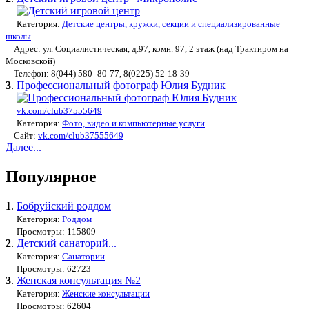
Категория:
Детские центры, кружки, секции и специализированные
школы
Адрес: ул. Социалистическая, д.97, комн. 97, 2 этаж (над Трактиром на
Московской)
Телефон: 8(044) 580- 80-77, 8(0225) 52-18-39
3
.
Профессиональный фотограф Юлия Будник
vk.com/club37555649
Категория:
Фото, видео и компьютерные услуги
Сайт:
vk.com/club37555649
Далее...
Популярное
1
.
Бобруйский роддом
Категория:
Роддом
Просмотры: 115809
2
.
Детский санаторий...
Категория:
Санатории
Просмотры: 62723
3
.
Женская консультация №2
Категория:
Женские консультации
Просмотры: 62604