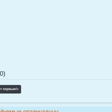
0)
ет первым!
»
дуемые организации