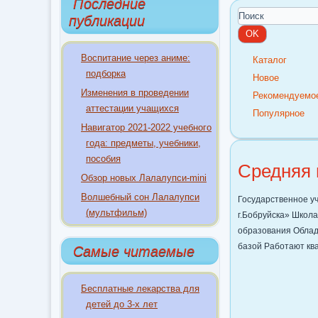
Последние
публикации
Воспитание через аниме:
Каталог
подборка
Новое
Изменения в проведении
Рекомендуемо
аттестации учащихся
Популярное
Навигатор 2021-2022 учебного
года: предметы, учебники,
пособия
Средняя 
Обзор новых Лалалупси-mini
Волшебный сон Лалалупси
Государственное у
(мультфильм)
г.Бобруйска» Школ
образования Облад
базой Работают к
Самые читаемые
Бесплатные лекарства для
детей до 3-х лет