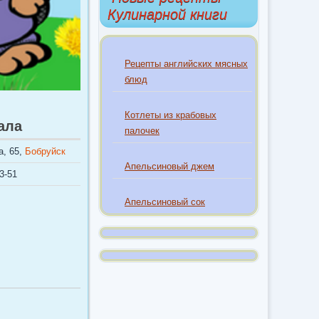
Кулинарной книги
Рецепты английских мясных
блюд
Котлеты из крабовых
ала
палочек
а, 65,
Бобруйск
Апельсиновый джем
3-51
Апельсиновый сок