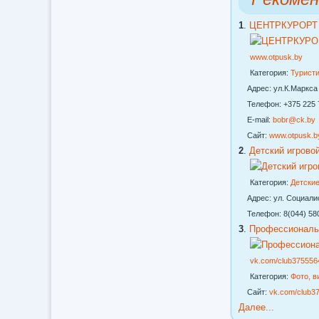
1
.
ЦЕНТРКУРОРТ Н
www.otpusk.by
Категория:
Турист
Адрес: ул.К.Маркса 
Телефон: +375 225 72
E-mail:
bobr@ck.by
Сайт:
www.otpusk.b
2
.
Детский игрово
Категория:
Детские
Адрес: ул. Социалист
Телефон: 8(044) 580-
3
.
Профессиональ
vk.com/club375556
Категория:
Фото, в
Сайт:
vk.com/club3
Далее...