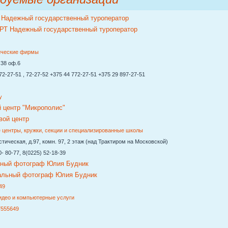
адежный государственный туроператор
ические фирмы
38 оф.6
-27-51 , 72-27-52 +375 44 772-27-51 +375 29 897-27-51
y
й центр "Микрополис"
 центры, кружки, секции и специализированные школы
ическая, д.97, комн. 97, 2 этаж (над Трактиром на Московской)
 80-77, 8(0225) 52-18-39
ный фотограф Юлия Будник
49
идео и компьютерные услуги
7555649