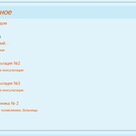
ное
ддом
5
ий...
рии
льтация №2
е консультации
льтация №3
е консультации
иника № 2
 поликлиники, больницы