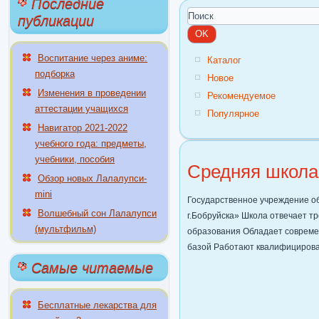
Последние
публикации
Воспитание через аниме:
Каталог
подборка
Новое
Изменения в проведении
Рекомендуемое
аттестации учащихся
Популярное
Навигатор 2021-2022
учебного года: предметы,
учебники, пособия
Средняя школа
Обзор новых Лалалупси-
mini
Государственное учреждение о
Волшебный сон Лалалупси
г.Бобруйска» Школа отвечает т
(мультфильм)
образования Обладает совреме
базой Работают квалифициров
Самые читаемые
Бесплатные лекарства для