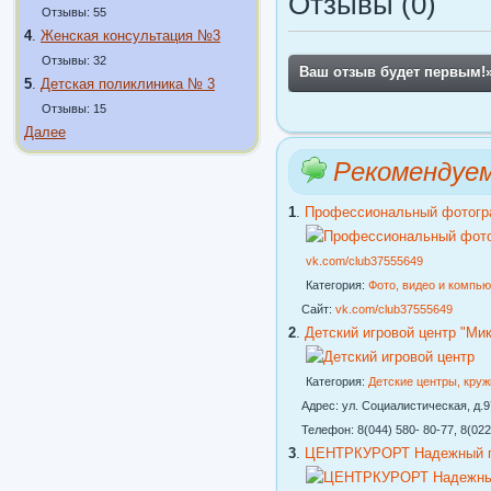
Отзывы (0)
Отзывы: 55
4
.
Женская консультация №3
Отзывы: 32
Ваш отзыв будет первым!
5
.
Детская поликлиника № 3
Отзывы: 15
Далее
Рекомендуе
1
.
Профессиональный фотогр
vk.com/club37555649
Категория:
Фото, видео и компь
Сайт:
vk.com/club37555649
2
.
Детский игровой центр "Ми
Категория:
Детские центры, кру
Адрес: ул. Социалистическая, д.97
Телефон: 8(044) 580- 80-77, 8(022
3
.
ЦЕНТРКУРОРТ Надежный го