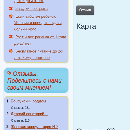
детей до 3-х лет
Загадки про цвета
Отзыв
Если заболел ребёнок.
Условия и порядок выдачи
Карта
больничного
Рост и вес ребенка от 1 года
до 17 лет
Бесплатное питание до 2-х
лет. Кому положено
Отзывы.
Поделитесь с нами
своим мнением!
1
.
Бобруйский роддом
Отзывы: 231
2
.
Детский санаторий...
Отзывы: 113
3
.
Женская консультация №2