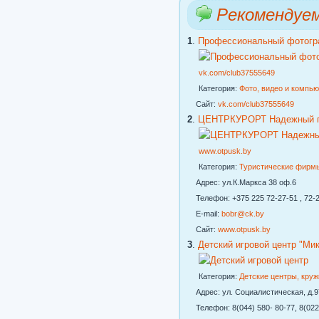
Рекомендуе
1
.
Профессиональный фотогр
vk.com/club37555649
Категория:
Фото, видео и компь
Сайт:
vk.com/club37555649
2
.
ЦЕНТРКУРОРТ Надежный го
www.otpusk.by
Категория:
Туристические фирм
Адрес: ул.К.Маркса 38 оф.6
Телефон: +375 225 72-27-51 , 72-2
E-mail:
bobr@ck.by
Сайт:
www.otpusk.by
3
.
Детский игровой центр "Ми
Категория:
Детские центры, кру
Адрес: ул. Социалистическая, д.97
Телефон: 8(044) 580- 80-77, 8(022