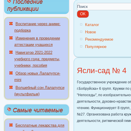
Последние
публикации
Воспитание через аниме:
Каталог
подборка
Новое
Изменения в проведении
Рекомендуемое
аттестации учащихся
Популярное
Навигатор 2021-2022
учебного года: предметы,
учебники, пособия
Ясли-сад № 4
Обзор новых Лалалупси-
mini
Государственное учреждение о
Волшебный сон Лалалупси
г.Бобруйска» 6 групп. Кружки п
(мультфильм)
"Непоседы", по изобразительно
деятельности, духовно-нравств
чтению. Функционирует 8 групп,
Самые читаемые
№27. Организована работа кру
деятельности, ритмической гим
Бесплатные лекарства для