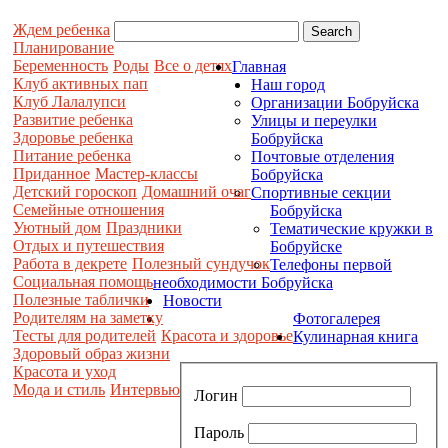
Ждем ребенка
Планирование
Беременность
Роды
Все о детях
Главная
Клуб активных пап
Наш город
Клуб Лалалупси
Организации Бобруйска
Развитие ребенка
Улицы и переулки
Здоровье ребенка
Бобруйска
Питание ребенка
Почтовые отделения
Приданное
Мастер-классы
Бобруйска
Детский гороскоп
Домашний очаг
Спортивные секции
Семейные отношения
Бобруйска
Уютный дом
Праздники
Тематические кружки в
Отдых и путешествия
Бобруйске
Работа в декрете
Полезный сундучок
Телефоны первой
Социальная помощь
необходимости Бобруйска
Полезные таблички
Новости
Родителям на заметку
Фотогалерея
Тесты для родителей
Красота и здоровье
Кулинарная книга
Здоровый образ жизни
Красота и уход
Мода и стиль
Интервью
Логин
Пароль