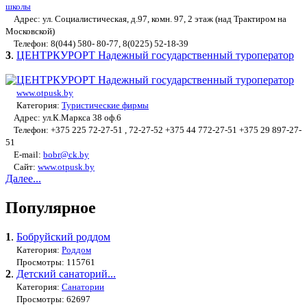
школы
Адрес: ул. Социалистическая, д.97, комн. 97, 2 этаж (над Трактиром на
Московской)
Телефон: 8(044) 580- 80-77, 8(0225) 52-18-39
3
.
ЦЕНТРКУРОРТ Надежный государственный туроператор
www.otpusk.by
Категория:
Туристические фирмы
Адрес: ул.К.Маркса 38 оф.6
Телефон: +375 225 72-27-51 , 72-27-52 +375 44 772-27-51 +375 29 897-27-
51
E-mail:
bobr@ck.by
Сайт:
www.otpusk.by
Далее...
Популярное
1
.
Бобруйский роддом
Категория:
Роддом
Просмотры: 115761
2
.
Детский санаторий...
Категория:
Санатории
Просмотры: 62697