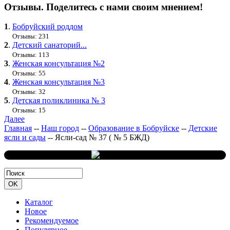
Отзывы. Поделитесь с нами своим мнением!
1
.
Бобруйский роддом
Отзывы: 231
2
.
Детский санаторий...
Отзывы: 113
3
.
Женская консультация №2
Отзывы: 55
4
.
Женская консультация №3
Отзывы: 32
5
.
Детская поликлиника № 3
Отзывы: 15
Далее
Главная
--
Наш город
--
Образование в Бобруйске
--
Детские
ясли и сады
--
Ясли-сад № 37 ( № 5 БЖД)
Каталог
Новое
Рекомендуемое
Популярное